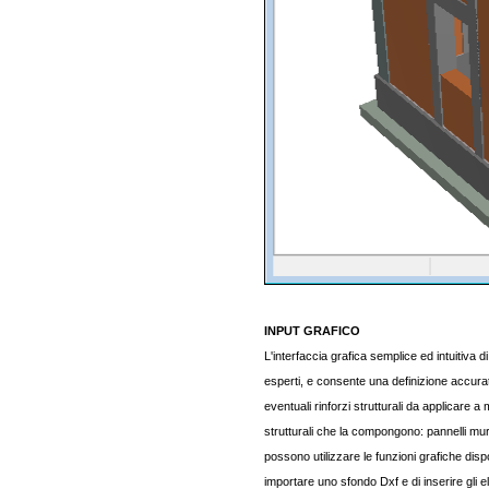
INPUT GRAFICO
L'interfaccia grafica semplice ed intuitiva 
esperti, e consente una definizione accurat
eventuali rinforzi strutturali da applicare a m
strutturali che la compongono: pannelli murari
possono utilizzare le funzioni grafiche disp
importare uno sfondo Dxf e di inserire gli 