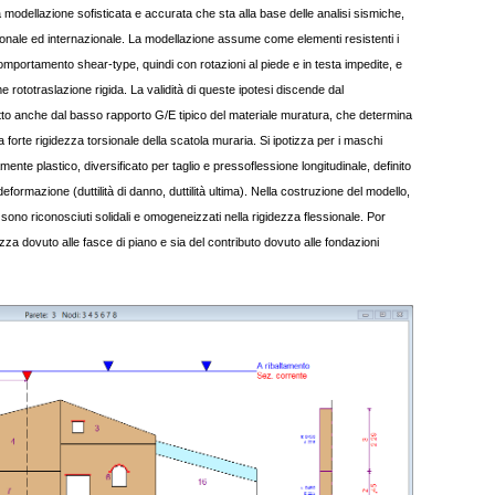
a modellazione sofisticata e accurata che sta alla base delle analisi sismiche,
zionale ed internazionale. La modellazione assume come elementi resistenti i
omportamento shear-type, quindi con rotazioni al piede e in testa impedite, e
 rototraslazione rigida. La validità di queste ipotesi discende dal
otto anche dal basso rapporto G/E tipico del materiale muratura, che determina
 forte rigidezza torsionale della scatola muraria. Si ipotizza per i maschi
nte plastico, diversificato per taglio e pressoflessione longitudinale, definito
 deformazione (duttilità di danno, duttilità ultima). Nella costruzione del modello,
sono riconosciuti solidali e omogeneizzati nella rigidezza flessionale. Por
ezza dovuto alle fasce di piano e sia del contributo dovuto alle fondazioni