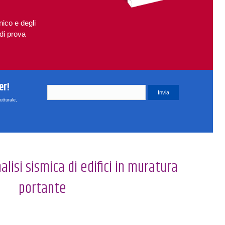
nico e degli
 di prova
er!
utturale,
nalisi sismica di edifici in muratura
portante