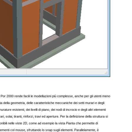
di Por 2000 rende facili le modellazioni più complesse, anche per gli utenti meno
a della geometria, delle caratteristiche meccaniche dei setti murari e degli
urature esistenti, dei livelli di piano, dei nodi di incrocio e degli altri elementi
, solai, tiranti, rinforzi, travi ed aperture. Per la definizione della struttura si
onibili nelle viste 2D, come ad esempio la vista Pianta che permette di
elementi col mouse, sfruttando lo snap sugli elementi. Parallelamente, è