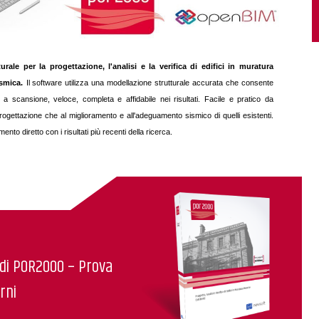
ale per la progettazione, l'analisi e la verifica di edifici in muratura
smica.
Il software utilizza una modellazione strutturale accurata che consente
a scansione, veloce, completa e affidabile nei risultati. Facile e pratico da
 progettazione che al miglioramento e all'adeguamento sismico di quelli esistenti.
o diretto con i risultati più recenti della ricerca.
 di POR2000 – Prova
rni