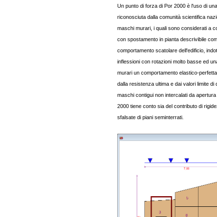
Un punto di forza di Por 2000 è l'uso di un
riconosciuta dalla comunità scientifica na
maschi murari, i quali sono considerati a c
con spostamento in pianta descrivibile come
comportamento scatolare dell'edificio, ind
inflessioni con rotazioni molto basse ed una
murari un comportamento elastico-perfettame
dalla resistenza ultima e dai valori limite di
maschi contigui non intercalati da apertura 
2000 tiene conto sia del contributo di rigid
sfalsate di piani seminterrati.