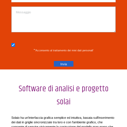
"
'Acconsento al trattamento dei miei dati personali'
Software
di
analisi e progetto
solai
Solaio ha un'interfaccia grafica semplice ed intuitiva, basata sull'inserimento
dei dati in griglie sincronizzate tra loro e con l'ambiente grafico, che
consente di seguire visivamente la costruzione del modello man mano che