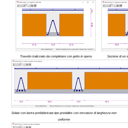
Travetto tralicciato da completare con getto in opera
Sezione di un s
Solaio con lastra prefabbricata tipo predalles con nervature di larghezza non
uniforme