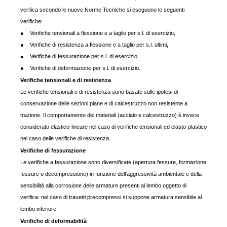
verifica secondo le nuove Norme Tecniche si eseguono le seguenti
verifiche:
● Verifiche tensionali a flessione e a taglio per s.l. di esercizio,
● Verifiche di resistenza a flessione e a taglio per s.l. ultimi,
● Verifiche di fessurazione per s.l. di esercizio,
● Verifiche di deformazione per s.l. di esercizio.
Verifiche tensionali e di resistenza
Le verifiche tensionali e di resistenza sono basate sulle ipotesi di
conservazione delle sezioni piane e di calcestruzzo non resistente a
trazione. Il comportamento dei materiali (acciaio e calcestruzzo) è invece
considerato elastico-lineare nel caso di verifiche tensionali ed elasto-plastico
nel caso delle verifiche di resistenza.
Verifiche di fessurazione
Le verifiche a fessurazione sono diversificate (apertura fessure, formazione
fessure o decompressione) in funzione dell’aggressività ambientale e della
sensibilità alla corrosione delle armature presenti al lembo oggetto di
verifica: nel caso di travetti precompressi si suppone armatura sensibile al
lembo inferiore.
Verifiche di deformabilità