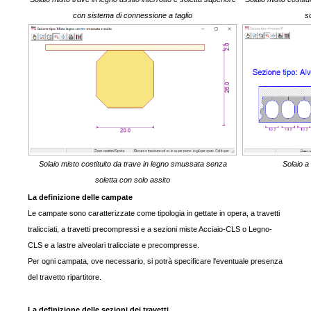
con sistema di connessione a taglio
s
Solaio misto costituito da trave in legno smussata senza
Solaio a 
soletta con solo assito
La definizione delle campate
Le campate sono caratterizzate come tipologia in gettate in opera, a travetti
tralicciati, a travetti precompressi e a sezioni miste Acciaio-CLS o Legno-
CLS e a lastre alveolari tralicciate e precompresse.
Per ogni campata, ove necessario, si potrà specificare l'eventuale presenza
del travetto ripartitore.
La definizione delle sezioni dei travetti