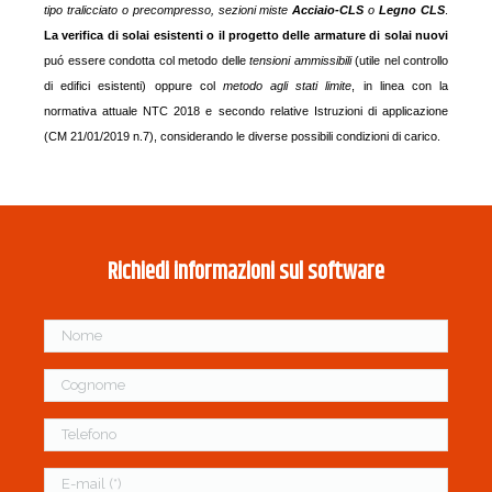
tipo tralicciato o precompresso, sezioni miste
Acciaio-CLS
o
Legno CLS
.
La verifica di solai esistenti o il progetto delle armature di solai nuovi
puó essere condotta col metodo delle
tensioni ammissibili
(utile nel controllo
di edifici esistenti) oppure col
metodo agli stati limite
, in linea con la
normativa attuale NTC 2018 e secondo relative Istruzioni di applicazione
(CM 21/01/2019 n.7), considerando le diverse possibili condizioni di carico.
Richiedi informazioni sul software