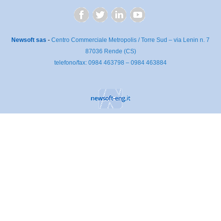
Z
Newsoft sas
-
Centro Commerciale Metropolis / Torre Sud – via Lenin n. 7
87036 Rende (CS)
telefono/fax: 0984 463798 – 0984 463884