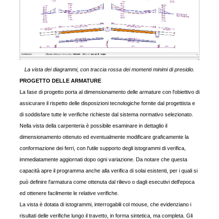
La vista dei diagrammi, con traccia rossa dei momenti minimi di presidio.
PROGETTO DELLE ARMATURE
La fase di progetto porta al dimensionamento delle armature con l'obiettivo di
assicurare il rispetto delle disposizioni tecnologiche fornite dal progettista e
di soddisfare tutte le verifiche richieste dal sistema normativo selezionato.
Nella vista della carpenteria è possibile esaminare in dettaglio il
dimensionamento ottenuto ed eventualmente modificare graficamente la
conformazione dei ferri, con l'utile supporto degli istogrammi di verifica,
immediatamente aggiornati dopo ogni variazione. Da notare che questa
capacità apre il programma anche alla verifica di solai esistenti, per i quali si
può definire l'armatura come ottenuta dal rilievo o dagli esecutivi dell'epoca
ed ottenere facilmente le relative verifiche.
La vista è dotata di istogrammi, interrogabili col mouse, che evidenziano i
risultati delle verifiche lungo il travetto, in forma sintetica, ma completa. Gli