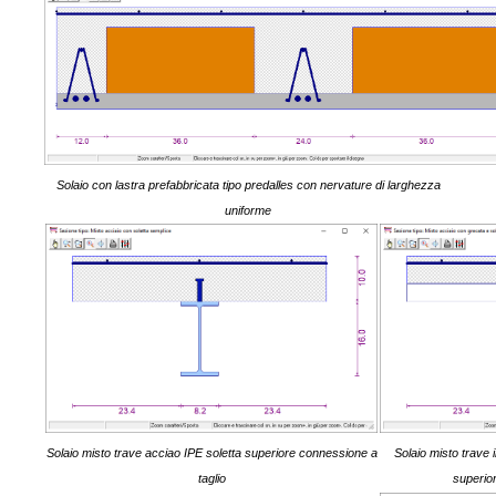
Solaio con lastra prefabbricata tipo predalles con nervature di larghezza
uniforme
Solaio misto trave acciao IPE soletta superiore connessione a
Solaio misto trave 
taglio
superio