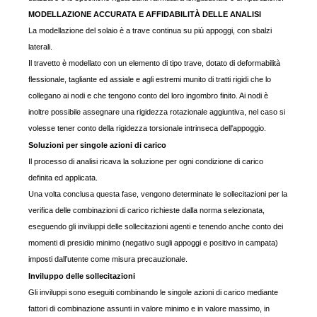
MODELLAZIONE ACCURATA E AFFIDABILITÀ DELLE ANALISI
La modellazione del solaio è a trave continua su più appoggi, con sbalzi
laterali.
Il travetto è modellato con un elemento di tipo trave, dotato di deformabilità
flessionale, tagliante ed assiale e
agli estremi
munito di tratti rigidi che lo
collegano ai nodi e che tengono conto del loro ingombro finito. Ai nodi è
inoltre possibile assegnare una rigidezza rotazionale aggiuntiva, nel caso si
volesse tener conto della rigidezza torsionale intrinseca dell'appoggio.
Soluzioni per singole azioni di carico
Il processo di analisi ricava la soluzione per ogni condizione di carico
definita ed applicata.
Una volta conclusa questa fase, vengono determinate le sollecitazioni per la
verifica delle combinazioni di carico richieste dalla norma selezionata,
eseguendo gli inviluppi delle sollecitazioni agenti e tenendo anche conto dei
momenti di presidio minimo (negativo sugli appoggi e positivo in campata)
imposti dall’utente come misura precauzionale.
Inviluppo delle sollecitazioni
Gli inviluppi sono eseguiti combinando le singole azioni di carico mediante
fattori di combinazione assunti in valore minimo e in valore massimo, in