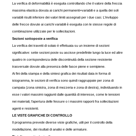
La verifica di deformabilità è eseguita controllando che il valore della freccia
massima elastica dovuta ai carichi permanenti+variabili e a quella dei soli
variabili risulti inferiore dei valori limiti assegnati per i due casi. L'inviluppo
delle frecce dovute ai carichi variabili è eseguita con le stesse regole di
combinazione utilizzate per le sollecitazioni.
Sezioni sottoposte a verifica
La verifica dei travetti di solaio è effettuata su un insieme di sezioni
significative: sette sezioni poste su ascisse predefinite lungo la luce ed altre
quattro in corrispondenza delle discontinuità della sezione resistente
trasversale dovute alla presenza delle fasce piene e semipiene.
Ai fini della stampa e della sintesi grafica dei risultati data in forma di
istogramma, le sezioni di verifica sono quindi raggruppate per zona di
campata (zona sinistra, zona di mezzeria e zona di destra), individuando in
esse i valori massimi raggiunti dalle quantità di interesse, come le tensioni
nei materiali, l'apertura delle fessure o i massimi rapporti fra sollecitazioni
agenti e resistenti.
LE VISTE GRAFICHE DI CONTROLLO
Il programma prevede diverse viste grafiche, utili per il controllo della
modellazione, dei risultati di analisi e delle armature.