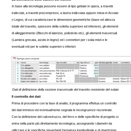
In base alla tecnologia possono essere di tipo gettate in opera, a travetti
tralicciati, a travetti precompressi, a lastra tralicciata oppure mista in Acciaio
o Legno, di cui caratterizzare le dimensioni geometriche (base ed altezza
totale del travetto, spessore della soletta superiore ed inferiore), gli elementi
di alleggerimento (Blocchi di laterizio, polistirolo etc), gli elementi trasversali
(Lamiera grecata, assito in legno) ed i connettori per i solai misti e le
eventuali reti per le solette superiori o inferiori.
Dati di definizione della sezione trasversale del travetto resistente del solaio
Il controllo dei dati
Prima di procedere con la fase di analisi, il programma effettua un controllo
dei dati immessi ed eventualmente segnala le incongruenze riscontrate.
Con la definizione del calcestruzzo, del ferro e delle specifiche di progetto si
entra nella parte più direttamente tecnologica, assegnando i diametri da
utilizzare e le specifiche riguardanti l'armatura longitudinale e di ripartizione.