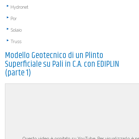
Hydronet
Por
Solaio
Truss
Modello Geotecnico di un Plinto
Superficiale su Pali in C.A. con EDIPLIN
(parte 1)
Questo video è ospitato su YouTube. Per visualizzarlo è ne