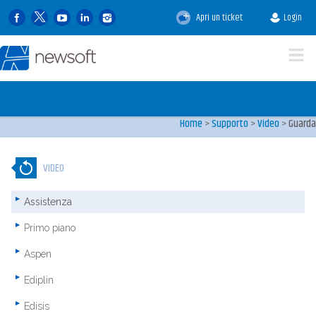
Video tutorials
Apri un ticket
Login
Nella sezione video tutor
presenti tutti i video dimo
software Newsoft
Home
>
Supporto
>
Video
>
Guarda
VIDEO
Assistenza
Primo piano
Aspen
Ediplin
Edisis