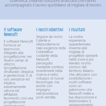
scientifica, creando soluzioni avanzate che hanno
accompagnato il lavoro quotidiano di migliaia di tecnici.
Il software
I nostri obiettivi
I risultati
Newsoft
Seguire da vicino
La nostra
l'utente e
esperienza
Il software Newsoft
interpretarne le
quarantennale,
fornisce un
reali esigenze resta
insieme alle
approccio
l'obbiettivo
migliaia di
integrato alla
costante della
progettisti operanti
progettazione, nei
Newsoft,
nelle zone a più
diversi campi di
perseguito
elevato rischio
utilizzo
mediante continui
sismico del
(progettazione
investimenti nella
territorio italiano,
strutturale, idraulica
ricerca e nello
che utilizzano con
e geotecnica). È di
sviluppo di nuove
soddisfazione i
uso semplice ed
tecnologie, ma
nostri software,
intuitivo,
anche con
sono un
estremamente
impegno
patrimonio che
veloce ed
nell'assistenza
Newsoft mette a
affidabile,
post-vendita.
tua disposizione e
favorendo così una
testimoniano il
progettazione
raggiungimento
migliore e più