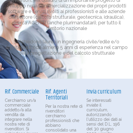
Newsoft, nel quadro di un importante progetto di
sviluppo nella commercializzazione dei propri prodotti
software e servizi rivolti ai professionisti e alle aziende
del settore (calcolo strutturale, geotecnica, idraulica),
ricerca AGENTI (anche plurimandatari), per tutto il
territorio nazionale
Si richiedono laurea in ingegneria civile/edile e/o
architettura, con almeno 5 anni di esperienza nel campo
della progettazione e del calcolo strutturale
Rif. Commerciale
Rif. Agenti
Invia curriculum
Territoriali
Cerchiamo un/a
Se interessati
commerciale
inviate il
Per la nostra rete di
addetto/a alla
curriculum,
rivenditori
vendita da
autorizzando
cerchiamo
integrare nella
l'utilizzo dei dati ai
professionisti che
nostra rete di
sensi del D.L. 196
abbiano
rivenditori. Si
del 30 giugno
consolidato una