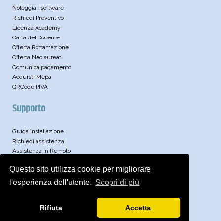
Noleggia i software
Richiedi Preventivo
Licenza Academy
Carta del Docente
Offerta Rottamazione
Offerta Neolaureati
Comunica pagamento
Acquisti Mepa
QRCode PIVA
Supporto
Guida installazione
Richiedi assistenza
Assistenza in Remoto
Leggi le FAQ
Questo sito utilizza cookie per migliorare
Video
Articoli Tecnici
l'esperienza dell'utente.
Scopri di più
Approfondimenti
Brochure
Rifiuta
Accetta
Archivio News
Iscriviti alla newsletter