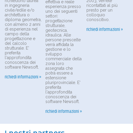
richiedono laurea
2003, verrete
effettiva e reale
in ingegneria
ricontattati al più
esperienza presso
civile/edile e/o
presto per un
uno dei seguenti
architettura o
colloquio
settori:
diploma geometra,
conoscitivo.
progettazione
con almeno 2 anni
strutturale,
richiedi informazioni »
di esperienza nel
geotecnica,
campo della
idraulica. Alle
progettazione e
persone prescelte
del calcolo
verrà affidata la
strutturale. E'
gestione e lo
preferita
sviluppo
l'approfondita
commerciale della
conoscenza dei
zona loro
software Newsoft.
assegnata che
potrà essere a
richiedi informazioni »
estensione
pluriprovinciale. E'
preferita
l'approfondita
conoscenza dei
software Newsoft.
richiedi informazioni »