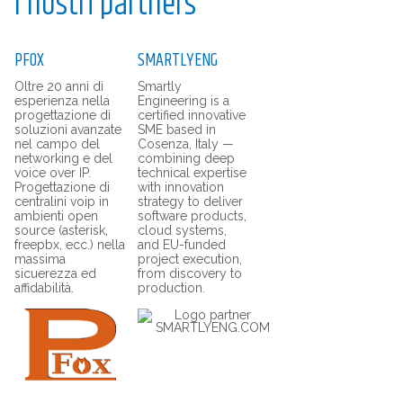
I nostri partners
PFOX
SMARTLYENG
Oltre 20 anni di
Smartly
esperienza nella
Engineering is a
progettazione di
certified innovative
soluzioni avanzate
SME based in
nel campo del
Cosenza, Italy —
networking e del
combining deep
voice over IP.
technical expertise
Progettazione di
with innovation
centralini voip in
strategy to deliver
ambienti open
software products,
source (asterisk,
cloud systems,
freepbx, ecc.) nella
and EU-funded
massima
project execution,
sicuerezza ed
from discovery to
affidabilità.
production.