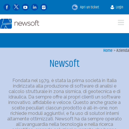
Apri un ticket
Login
Home
>
Azienda
Newsoft
Fondata nel 1979, è stata la prima società in Italia
indirizzata alla produzione di software di analisi e
calcolo strutturale in zona sismica, di geotecnica e di
idraulica. Da sempre offre ai propri clienti un software
innovativo, affidabile e veloce. Questo anche grazie a
scelte peculiari: ciascun prodotto è all-in-one, non
richiede moduli aggiuntivi, e fa uso di solutori interni
altamente ottimizzati. Newsoft ha da sempre operato
all'avanguardia nella tecnologia e nella ricerca