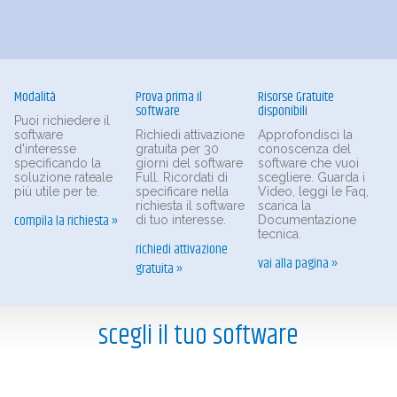
Modalità
Prova prima il
Risorse Gratuite
software
disponibili
Puoi richiedere il
software
Richiedi attivazione
Approfondisci la
d'interesse
gratuita per 30
conoscenza del
specificando la
giorni del software
software che vuoi
soluzione rateale
Full. Ricordati di
scegliere. Guarda i
più utile per te.
specificare nella
Video, leggi le Faq,
richiesta il software
scarica la
compila la richiesta »
di tuo interesse.
Documentazione
tecnica.
richiedi attivazione
vai alla pagina »
gratuita »
scegli il tuo software