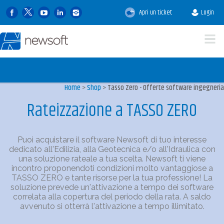
Apri un ticket
Login
Home
>
Shop
>
Tasso Zero - Offerte software ingegneria
Rateizzazione a TASSO ZERO
Puoi acquistare il software Newsoft di tuo interesse
dedicato all'Edilizia, alla Geotecnica e/o all'Idraulica con
una soluzione rateale a tua scelta. Newsoft ti viene
incontro proponendoti condizioni molto vantaggiose a
TASSO ZERO e tante risorse per la tua professione! La
soluzione prevede un'attivazione a tempo dei software
correlata alla copertura del periodo della rata. A saldo
avvenuto si otterrà l'attivazione a tempo illimitato.