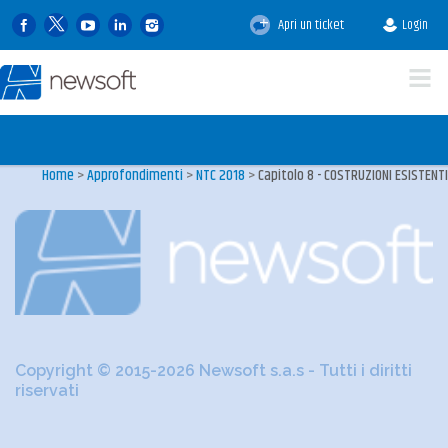
Apri un ticket
Login
Home
>
Approfondimenti
>
NTC 2018
>
Capitolo 8 - COSTRUZIONI ESISTENTI
Copyright © 2015-2026 Newsoft s.a.s - Tutti i diritti
riservati