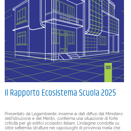
Il Rapporto Ecosistema Scuola 2025
Presentato da Legambiente, insieme ai dati diffusi dal Ministero
dell’Istruzione e del Merito, conferma una situazione di forte
criticità per gli edifici scolastici italiani. L’indagine condotta su
oltre settemila strutture nei capoluoghi di provincia rivela che