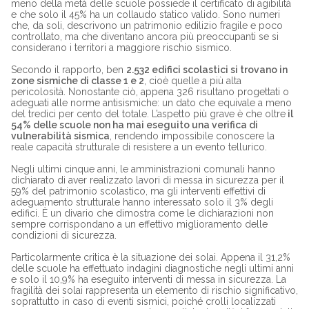
meno della metà delle scuole possiede il certificato di agibilità
e che solo il 45% ha un collaudo statico valido. Sono numeri
che, da soli, descrivono un patrimonio edilizio fragile e poco
controllato, ma che diventano ancora più preoccupanti se si
considerano i territori a maggiore rischio sismico.
Secondo il rapporto, ben
2.532 edifici scolastici si trovano in
zone sismiche di classe 1 e 2
, cioè quelle a più alta
pericolosità. Nonostante ciò, appena 326 risultano progettati o
adeguati alle norme antisismiche: un dato che equivale a meno
del tredici per cento del totale. L’aspetto più grave è che oltre
il
54% delle scuole non ha mai eseguito una verifica di
vulnerabilità sismica
, rendendo impossibile conoscere la
reale capacità strutturale di resistere a un evento tellurico.
Negli ultimi cinque anni, le amministrazioni comunali hanno
dichiarato di aver realizzato lavori di messa in sicurezza per il
59% del patrimonio scolastico, ma gli interventi effettivi di
adeguamento strutturale hanno interessato solo il 3% degli
edifici. È un divario che dimostra come le dichiarazioni non
sempre corrispondano a un effettivo miglioramento delle
condizioni di sicurezza.
Particolarmente critica è la situazione dei solai. Appena il 31,2%
delle scuole ha effettuato indagini diagnostiche negli ultimi anni
e solo il 10,9% ha eseguito interventi di messa in sicurezza. La
fragilità dei solai rappresenta un elemento di rischio significativo,
soprattutto in caso di eventi sismici, poiché crolli localizzati