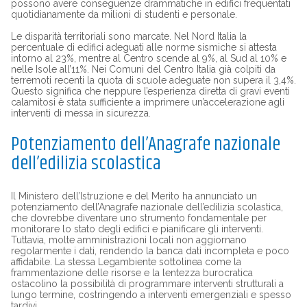
possono avere conseguenze drammatiche in edifici frequentati
quotidianamente da milioni di studenti e personale.
Le disparità territoriali sono marcate. Nel Nord Italia la
percentuale di edifici adeguati alle norme sismiche si attesta
intorno al 23%, mentre al Centro scende al 9%, al Sud al 10% e
nelle Isole all’11%. Nei Comuni del Centro Italia già colpiti da
terremoti recenti la quota di scuole adeguate non supera il 3,4%.
Questo significa che neppure l’esperienza diretta di gravi eventi
calamitosi è stata sufficiente a imprimere un’accelerazione agli
interventi di messa in sicurezza.
Potenziamento dell’Anagrafe nazionale
dell’edilizia scolastica
Il Ministero dell’Istruzione e del Merito ha annunciato un
potenziamento dell’Anagrafe nazionale dell’edilizia scolastica,
che dovrebbe diventare uno strumento fondamentale per
monitorare lo stato degli edifici e pianificare gli interventi.
Tuttavia, molte amministrazioni locali non aggiornano
regolarmente i dati, rendendo la banca dati incompleta e poco
affidabile. La stessa Legambiente sottolinea come la
frammentazione delle risorse e la lentezza burocratica
ostacolino la possibilità di programmare interventi strutturali a
lungo termine, costringendo a interventi emergenziali e spesso
tardivi.