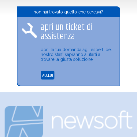
non hai trovato quello che cercavi?
apri un ticket di
assistenza
poni la tua domanda agli esperti del
nostro staff: sapranno aiutarti a
trovare la giusta soluzione
ACCEDI