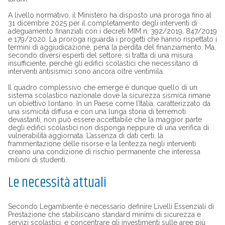
A livello normativo, il Ministero ha disposto una proroga fino al
31 dicembre 2025 per il completamento degli interventi di
adeguamento finanziati con i decreti MIM n. 392/2019, 847/2019
e 179/2020. La proroga riguarda i progetti che hanno rispettato i
termini di aggiudicazione, pena la perdita del finanziamento. Ma,
secondo diversi esperti del settore, si tratta di una misura
insufficiente, perché gli edifici scolastici che necessitano di
interventi antisismici sono ancora oltre ventimila.
Il quadro complessivo che emerge è dunque quello di un
sistema scolastico nazionale dove la sicurezza sismica rimane
un obiettivo lontano. In un Paese come l’Italia, caratterizzato da
una sismicità diffusa e con una lunga storia di terremoti
devastanti, non può essere accettabile che la maggior parte
degli edifici scolastici non disponga neppure di una verifica di
vulnerabilità aggiornata. L’assenza di dati certi, la
frammentazione delle risorse e la lentezza negli interventi
creano una condizione di rischio permanente che interessa
milioni di studenti.
Le necessità attuali
Secondo Legambiente è necessario definire Livelli Essenziali di
Prestazione che stabiliscano standard minimi di sicurezza e
servizi scolastici, e concentrare gli investimenti sulle aree più