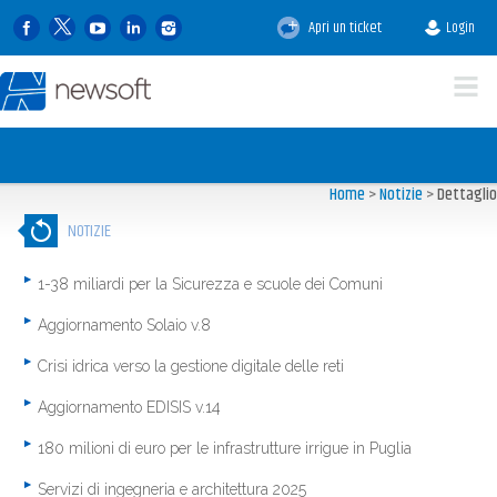
Apri un ticket
Login
Home
>
Notizie
>
Dettaglio
NOTIZIE
1-38 miliardi per la Sicurezza e scuole dei Comuni
Aggiornamento Solaio v.8
Crisi idrica verso la gestione digitale delle reti
Aggiornamento EDISIS v.14
180 milioni di euro per le infrastrutture irrigue in Puglia
Servizi di ingegneria e architettura 2025