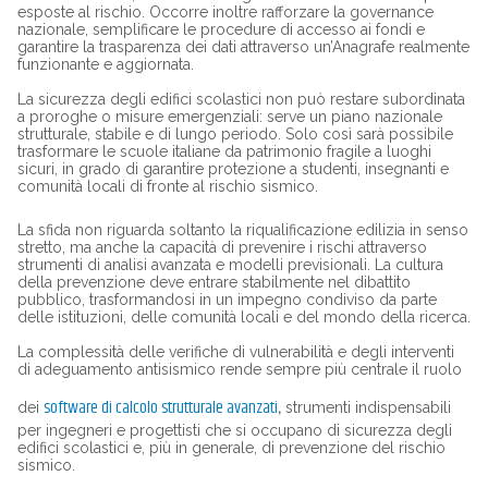
esposte al rischio. Occorre inoltre rafforzare la governance
nazionale, semplificare le procedure di accesso ai fondi e
garantire la trasparenza dei dati attraverso un’Anagrafe realmente
funzionante e aggiornata.
La sicurezza degli edifici scolastici non può restare subordinata
a proroghe o misure emergenziali: serve un piano nazionale
strutturale, stabile e di lungo periodo. Solo così sarà possibile
trasformare le scuole italiane da patrimonio fragile a luoghi
sicuri, in grado di garantire protezione a studenti, insegnanti e
comunità locali di fronte al rischio sismico.
La sfida non riguarda soltanto la riqualificazione edilizia in senso
stretto, ma anche la capacità di prevenire i rischi attraverso
strumenti di analisi avanzata e modelli previsionali. La cultura
della prevenzione deve entrare stabilmente nel dibattito
pubblico, trasformandosi in un impegno condiviso da parte
delle istituzioni, delle comunità locali e del mondo della ricerca.
La complessità delle verifiche di vulnerabilità e degli interventi
di adeguamento antisismico rende sempre più centrale il ruolo
software di calcolo strutturale avanzati
dei
,
strumenti indispensabili
per ingegneri e progettisti che si occupano di sicurezza degli
edifici scolastici e, più in generale, di prevenzione del rischio
sismico.