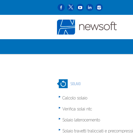
SOLAIO
Calcolo solaio
Verifica solai ntc
Solaio laterocemento
Solaio travetti tralicciati e precompressi