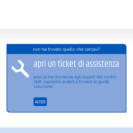
non hai trovato quello che cercavi?
apri un ticket di assistenza
poni la tua domanda agli esperti del nostro
staff: sapranno aiutarti a trovare la giusta
soluzione
ACCEDI