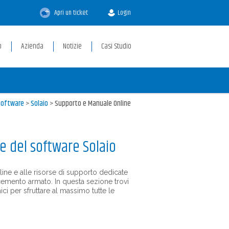
Apri un ticket
Login
p
Azienda
Notizie
Casi Studio
Software
>
Solaio
>
Supporto e Manuale Online
e del software Solaio
ine e alle risorse di supporto dedicate
n cemento armato. In questa sezione trovi
ici per sfruttare al massimo tutte le