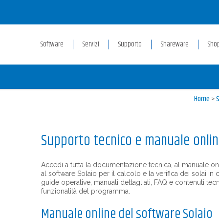
Software
Servizi
Supporto
Shareware
Sho
Home
>
Supporto tecnico e manuale onlin
Accedi a tutta la documentazione tecnica, al manuale onl
al software Solaio per il calcolo e la verifica dei solai i
guide operative, manuali dettagliati, FAQ e contenuti tecn
funzionalità del programma.
Manuale online del software Solaio