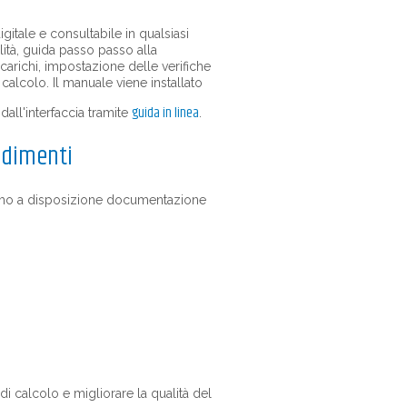
gitale e consultabile in qualsiasi
ità, guida passo passo alla
carichi, impostazione delle verifiche
i calcolo. Il manuale viene installato
guida in linea
all'interfaccia tramite
.
ndimenti
ttiamo a disposizione documentazione
i calcolo e migliorare la qualità del