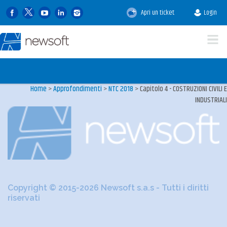
Apri un ticket
Login
Home
>
Approfondimenti
>
NTC 2018
>
Capitolo 4 - COSTRUZIONI CIVILI E
INDUSTRIALI
Copyright © 2015-2026 Newsoft s.a.s - Tutti i diritti
riservati