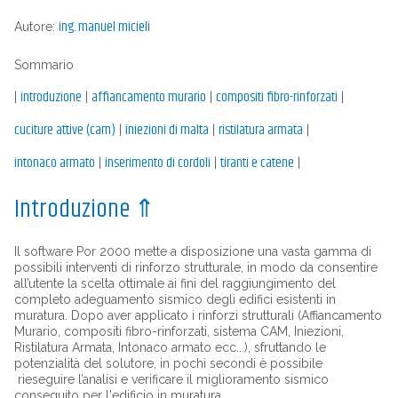
ing. manuel micieli
Autore:
Sommario
introduzione
affiancamento murario
compositi fibro-rinforzati
|
|
|
|
cuciture attive (cam)
iniezioni di malta
ristilatura armata
|
|
|
intonaco armato
inserimento di cordoli
tiranti e catene
|
|
|
Introduzione
⇑
Il software Por 2000 mette a disposizione una vasta gamma di
possibili interventi di rinforzo strutturale, in modo da consentire
all’utente la scelta ottimale ai fini del raggiungimento del
completo adeguamento sismico degli edifici esistenti in
muratura. Dopo aver applicato i rinforzi strutturali (Affiancamento
Murario, compositi fibro-rinforzati, sistema CAM, Iniezioni,
Ristilatura Armata, Intonaco armato ecc...), sfruttando le
potenzialità del solutore, in pochi secondi è possibile
rieseguire l’analisi e verificare il miglioramento sismico
conseguito per l'edificio in muratura.