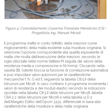
Figura 4: Consolidamento Caserma Forestale Mendicino (CS) -
Progettista Ing. Manuel Micieli
Il programma mette in conto l’effetto delle iniezioni come
miglioramento della malta esistente sulla muratura originaria. Si
seleziona l'opzione corrispondente alla qualità equivalente di
malta che risulta dall’esecuzione delle iniezioni, secondo le
sigle utilizzate nelle norme (lettera M seguita dal valore della
resistenza media a compressione in N/mmq). Cliccando nella
casella [B], l’utente blocca la funzione di correlazione automatica
e può impostare valori autonomi per le caratteristiche
meccaniche f, fv, G ed E seguendo la tabella C8.5.II delle
Istruzioni per Ntc18. In caso contrario il programma incrementa i
valori di resistenza e dei moduli elastici secondo le indicazioni
riportate nella tabella C8.5.II delle Istruzioni per Ntc18, tabella
C8A.2.2 delle Istruzioni per Ntc08 e nella tabella 11.D.2
dell’Allegato Edifici dell’Opcm 3431, differenziati in base alle
caratteristiche della muratura e della malta originaria.