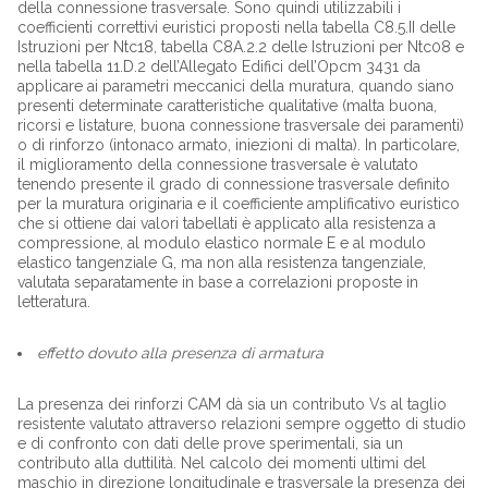
della connessione trasversale. Sono quindi utilizzabili i
coefficienti correttivi euristici proposti nella tabella C8.5.II delle
Istruzioni per Ntc18, tabella C8A.2.2 delle Istruzioni per Ntc08 e
nella tabella 11.D.2 dell’Allegato Edifici dell’Opcm 3431 da
applicare ai parametri meccanici della muratura, quando siano
presenti determinate caratteristiche qualitative (malta buona,
ricorsi e listature, buona connessione trasversale dei paramenti)
o di rinforzo (intonaco armato, iniezioni di malta). In particolare,
il miglioramento della connessione trasversale è valutato
tenendo presente il grado di connessione trasversale definito
per la muratura originaria e il coefficiente amplificativo euristico
che si ottiene dai valori tabellati è applicato alla resistenza a
compressione, al modulo elastico normale E e al modulo
elastico tangenziale G, ma non alla resistenza tangenziale,
valutata separatamente in base a correlazioni proposte in
letteratura.
effetto dovuto alla presenza di armatura
La presenza dei rinforzi CAM dà sia un contributo Vs al taglio
resistente valutato attraverso relazioni sempre oggetto di studio
e di confronto con dati delle prove sperimentali, sia un
contributo alla duttilità. Nel calcolo dei momenti ultimi del
maschio in direzione longitudinale e trasversale la presenza dei