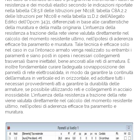
resistenza e dei moduli elastici secondo le indicazioni riportate
nella tabella C8.5.II delle Istruzioni per Ntc18, tabella C8A.2.2
delle Istruzioni per Ntc08 e nella tabella 11.D.2 dell’Allegato
Edifici dell’Opcm 3431, differenziati in base alle caratteristiche
della muratura e della malta originaria. L’influenza della
resistenza a trazione della rete viene valutata direttamente nel
calcolo del momento resistente ultimo, nell’ipotesi di aderenza
efficace tra paramento e muratura. Tale tecnica è efficace solo
nel caso in cui l’intonaco armato venga realizzato su entrambi i
paramenti e siano posti in opera i necessari collegamenti
trasversali (barre iniettate), bene ancorati alle reti di armatura. È
inoltre fondamentale curare l’adeguata sovrapposizione dei
pannelli di rete elettrosaldata, in modo da garantire la continuità
dell’armatura in verticale ed in orizzontale, ed adottare tutti i
necessari provvedimenti atti a garantire la durabilità delle
armature, se possibile utilizzando reti e collegamenti in acciaio
inossidabile. L’influenza della resistenza a trazione della rete
viene valutata direttamente nel calcolo del momento resistente
ultimo, nell’ipotesi di aderenza efficace tra paramento e
muratura.