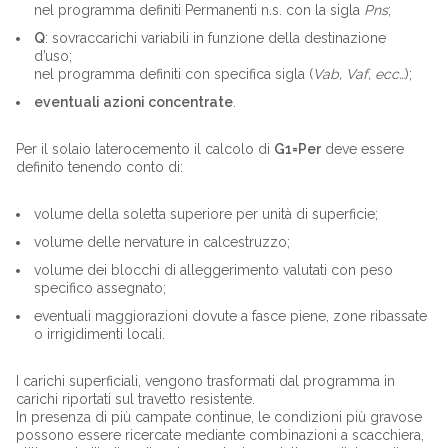
nel programma definiti Permanenti n.s. con la sigla
Pns
;
Q
: sovraccarichi variabili in funzione della destinazione
d’uso;
nel programma definiti con specifica sigla (
Vab, Vaf, ecc…
);
eventuali azioni concentrate
.
Per il solaio laterocemento il calcolo di
G1=Per
deve essere
definito tenendo conto di:
volume della soletta superiore per unità di superficie;
volume delle nervature in calcestruzzo;
volume dei blocchi di alleggerimento valutati con peso
specifico assegnato;
eventuali maggiorazioni dovute a fasce piene, zone ribassate
o irrigidimenti locali.
I carichi superficiali, vengono trasformati dal programma in
carichi riportati sul travetto resistente.
In presenza di più campate continue, le condizioni più gravose
possono essere ricercate mediante combinazioni a scacchiera,