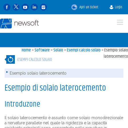
Apri un ticket
Login
Home
>
Software
>
Solaio
>
Esempi calcolo solaio
>
Esempio solaio
laterocemento
ESEMPI CALCOLO SOLAIO
Esempio solaio laterocemento
Esempio di solaio laterocemento
Introduzone
Il solaio laterocemento è assunto come solaio monodirezionale
a nervature parallele nel quale la rigidezza e la capacità