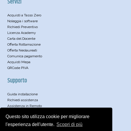
Servizi
Acquisti a Tasso Zero
Noleggia i software
Richiedi Preventivo
Licenza Academy
Carta del Docente
Offerta Rottamazione
Offerta Neolaureati
Comunica pagamento
Acquisti Mepa
QRCode PIVA
Supporto
Guida installazione
Richiedi assistenza
Assistenza in Remoto
Leggi le FAQ
Questo sito utilizza cookie per migliorare
Video
Articoli Tecnici
l'esperienza dell'utente.
Scopri di più
Approfondimenti