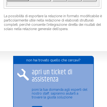
La possibilità di esportare la relazione in formato modificabile è
particolarmente utile nella redazione di elaborati strutturali
completi, perché consente l’integrazione diretta dei risultati del
solaio nella relazione generale dell’opera.
non hai trovato quello che cercavi?
apri un ticket di
assistenza
poni la tua domanda agli esperti del
nostro staff: sapranno aiutarti a
trovare la giusta soluzione