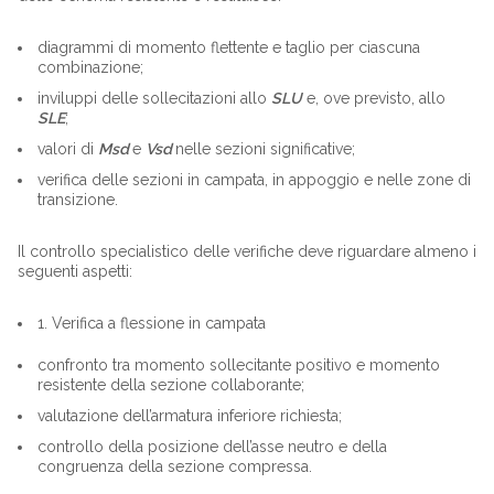
diagrammi di momento flettente e taglio per ciascuna
combinazione;
inviluppi delle sollecitazioni allo
SLU
e, ove previsto, allo
SLE
;
valori di
Msd
e
Vsd
nelle sezioni significative;
verifica delle sezioni in campata, in appoggio e nelle zone di
transizione.
Il controllo specialistico delle verifiche deve riguardare almeno i
seguenti aspetti:
1. Verifica a flessione in campata
confronto tra momento sollecitante positivo e momento
resistente della sezione collaborante;
valutazione dell’armatura inferiore richiesta;
controllo della posizione dell’asse neutro e della
congruenza della sezione compressa.