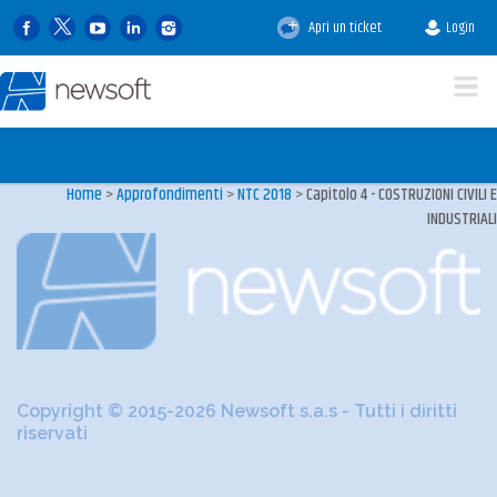
Apri un ticket
Login
Home
>
Approfondimenti
>
NTC 2018
>
Capitolo 4 - COSTRUZIONI CIVILI E
INDUSTRIALI
Copyright © 2015-2026 Newsoft s.a.s - Tutti i diritti
riservati