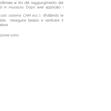
ottimale ai fini del raggiungimento del
nti in muratura
. Dopo aver applicato i
rzati, sistema CAM ecc..
), sfruttando le
le rieseguire l’analisi e verificare il
atura.
sizione sono: