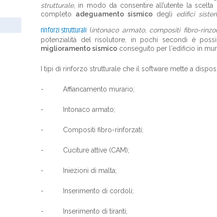
strutturale
, in modo da consentire all’utente la scelta 
completo
adeguamento sismico
degli
edifici siste
rinforzi strutturali
(
intonaco armato, compositi fibro-rinzo
potenzialità del risolutore, in pochi secondi è possibi
miglioramento sismico
conseguito per l'edificio in mur
I tipi di rinforzo strutturale che il software mette a dispo
- Affiancamento murario;
- Intonaco armato;
- Compositi fibro-rinforzati;
- Cuciture attive (CAM);
- Iniezioni di malta;
- Inserimento di cordoli;
- Inserimento di tiranti;