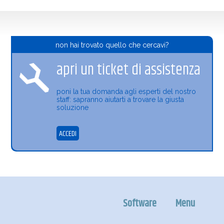
non hai trovato quello che cercavi?
apri un ticket di assistenza
poni la tua domanda agli esperti del nostro
staff: sapranno aiutarti a trovare la giusta
soluzione
ACCEDI
Software
Menu