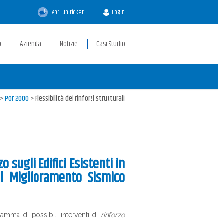
Apri un ticket
Login
p
Azienda
Notizie
Casi Studio
>
Por 2000
>
Flessibilità dei rinforzi strutturali
 sugli Edifici Esistenti in
l Miglioramento Sismico
amma di possibili interventi di
rinforzo