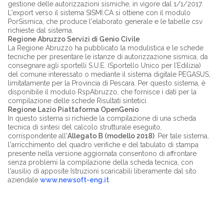
gestione delle autorizzazioni sismiche, in vigore dal 1/1/2017.
L'export verso il sistema SISMI.CA si ottiene con il modulo
PorSismica, che produce l'elaborato generale e le tabelle csv
richieste dal sistema.
Regione Abruzzo Servizi di Genio Civile
La Regione Abruzzo ha pubblicato la modulistica e le schede
tecniche per presentare le istanze di autorizzazione sismica, da
consegnare agli sportelli S.U.E. (Sportello Unico per l’Edilizia)
del comune interessato o mediante il sistema digitale PEGASUS,
limitatamente per la Provincia di Pescara. Per questo sistema, è
disponibile il modulo RspAbruzzo, che fornisce i dati per la
compilazione delle schede Risultati sintetici.
Regione Lazio Piattaforma OpenGenio
In questo sistema si richiede la compilazione di una scheda
tecnica di sintesi del calcolo strutturale eseguito,
corrispondente all'
Allegato B (modello 2018)
. Per tale sistema,
l'arricchimento del quadro verifiche e del tabulato di stampa
presente nella versione aggiornata consentono di affrontare
senza problemi la compilazione della scheda tecnica, con
l'ausilio di apposite Istruzioni scaricabili liberamente dal sito
aziendale
www.newsoft-eng.it
.