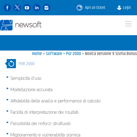
Apri un ticket
Login
Home
>
Software
>
Por 2000
>
Novità versione 9 Sisma Bonus
POR 2000
Semplicità d'uso
Modellazione accurata
Affidabilità delle analisi e performance di calcolo
Facilità di interpretazione dei risultati
Flessibilità dei rinforzi strutturali
Miglioramento e vulnerabilità sismica