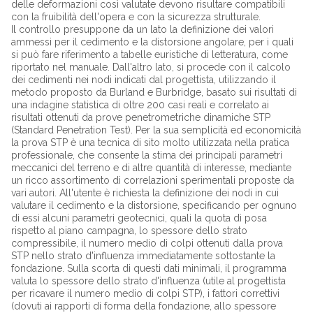
delle deformazioni così valutate devono risultare compatibili
con la fruibilità dell'opera e con la sicurezza strutturale.
Il controllo presuppone da un lato la definizione dei valori
ammessi per il cedimento e la distorsione angolare, per i quali
si può fare riferimento a tabelle euristiche di letteratura, come
riportato nel manuale. Dall'altro lato, si procede con il calcolo
dei cedimenti nei nodi indicati dal progettista, utilizzando il
metodo proposto da Burland e Burbridge, basato sui risultati di
una indagine statistica di oltre 200 casi reali e correlato ai
risultati ottenuti da prove penetrometriche dinamiche STP
(Standard Penetration Test). Per la sua semplicità ed economicità
la prova STP è una tecnica di sito molto utilizzata nella pratica
professionale, che consente la stima dei principali parametri
meccanici del terreno e di altre quantità di interesse, mediante
un ricco assortimento di correlazioni sperimentali proposte da
vari autori. All'utente è richiesta la definizione dei nodi in cui
valutare il cedimento e la distorsione, specificando per ognuno
di essi alcuni parametri geotecnici, quali la quota di posa
rispetto al piano campagna, lo spessore dello strato
compressibile, il numero medio di colpi ottenuti dalla prova
STP nello strato d'influenza immediatamente sottostante la
fondazione. Sulla scorta di questi dati minimali, il programma
valuta lo spessore dello strato d'influenza (utile al progettista
per ricavare il numero medio di colpi STP), i fattori correttivi
(dovuti ai rapporti di forma della fondazione, allo spessore