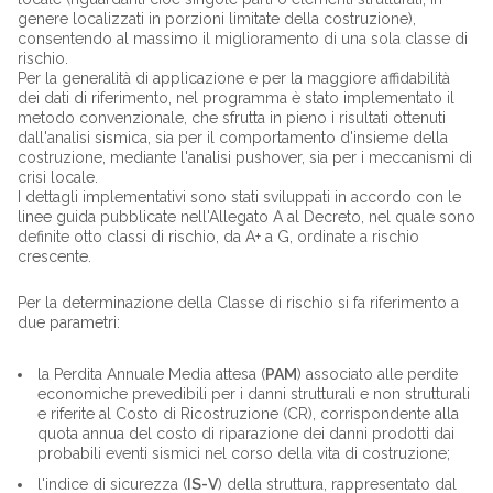
genere localizzati in porzioni limitate della costruzione),
consentendo al massimo il miglioramento di una sola classe di
rischio.
Per la generalità di applicazione e per la maggiore affidabilità
dei dati di riferimento, nel programma è stato implementato il
metodo convenzionale, che sfrutta in pieno i risultati ottenuti
dall'analisi sismica, sia per il comportamento d'insieme della
costruzione, mediante l'analisi pushover, sia per i meccanismi di
crisi locale.
I dettagli implementativi sono stati sviluppati in accordo con le
linee guida pubblicate nell'Allegato A al Decreto, nel quale sono
definite otto classi di rischio, da A+ a G, ordinate a rischio
crescente.
Per la determinazione della Classe di rischio si fa riferimento a
due parametri:
la Perdita Annuale Media attesa (
PAM
) associato alle perdite
economiche prevedibili per i danni strutturali e non strutturali
e riferite al Costo di Ricostruzione (CR), corrispondente alla
quota annua del costo di riparazione dei danni prodotti dai
probabili eventi sismici nel corso della vita di costruzione;
l'indice di sicurezza (
IS-V
) della struttura, rappresentato dal