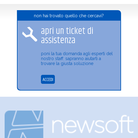
non hai trovato quello che cercavi?
apri un ticket di
assistenza
poni la tua domanda agli esperti del
nostro staff: sapranno aiutarti a
trovare la giusta soluzione
ACCEDI