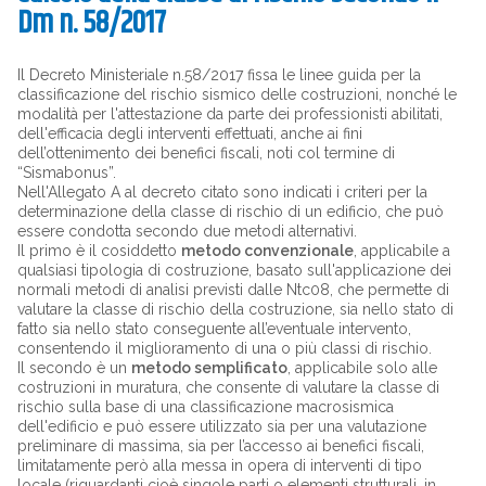
Dm n. 58/2017
Il Decreto Ministeriale n.58/2017 fissa le linee guida per la
classificazione del rischio sismico delle costruzioni, nonché le
modalità per l'attestazione da parte dei professionisti abilitati,
dell'efficacia degli interventi effettuati, anche ai fini
dell’ottenimento dei benefici fiscali, noti col termine di
“Sismabonus”.
Nell'Allegato A al decreto citato sono indicati i criteri per la
determinazione della classe di rischio di un edificio, che può
essere condotta secondo due metodi alternativi.
Il primo è il cosiddetto
metodo convenzionale
, applicabile a
qualsiasi tipologia di costruzione, basato sull'applicazione dei
normali metodi di analisi previsti dalle Ntc08, che permette di
valutare la classe di rischio della costruzione, sia nello stato di
fatto sia nello stato conseguente all’eventuale intervento,
consentendo il miglioramento di una o più classi di rischio.
Il secondo è un
metodo semplificato
, applicabile solo alle
costruzioni in muratura, che consente di valutare la classe di
rischio sulla base di una classificazione macrosismica
dell'edificio e può essere utilizzato sia per una valutazione
preliminare di massima, sia per l’accesso ai benefici fiscali,
limitatamente però alla messa in opera di interventi di tipo
locale (riguardanti cioè singole parti o elementi strutturali, in