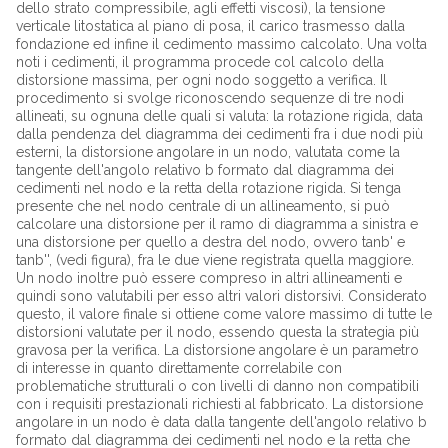
dello strato compressibile, agli effetti viscosi), la tensione
verticale litostatica al piano di posa, il carico trasmesso dalla
fondazione ed infine il cedimento massimo calcolato. Una volta
noti i cedimenti, il programma procede col calcolo della
distorsione massima, per ogni nodo soggetto a verifica. Il
procedimento si svolge riconoscendo sequenze di tre nodi
allineati, su ognuna delle quali si valuta: la rotazione rigida, data
dalla pendenza del diagramma dei cedimenti fra i due nodi più
esterni, la distorsione angolare in un nodo, valutata come la
tangente dell'angolo relativo b formato dal diagramma dei
cedimenti nel nodo e la retta della rotazione rigida. Si tenga
presente che nel nodo centrale di un allineamento, si può
calcolare una distorsione per il ramo di diagramma a sinistra e
una distorsione per quello a destra del nodo, ovvero tanb' e
tanb'', (vedi figura), fra le due viene registrata quella maggiore.
Un nodo inoltre può essere compreso in altri allineamenti e
quindi sono valutabili per esso altri valori distorsivi. Considerato
questo, il valore finale si ottiene come valore massimo di tutte le
distorsioni valutate per il nodo, essendo questa la strategia più
gravosa per la verifica. La distorsione angolare è un parametro
di interesse in quanto direttamente correlabile con
problematiche strutturali o con livelli di danno non compatibili
con i requisiti prestazionali richiesti al fabbricato. La distorsione
angolare in un nodo è data dalla tangente dell'angolo relativo b
formato dal diagramma dei cedimenti nel nodo e la retta che