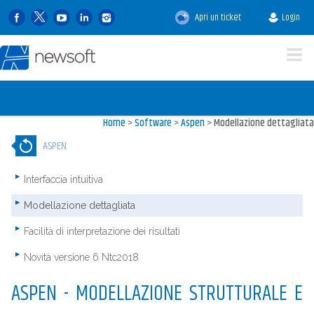
Apri un ticket
Login
Home
>
Software
>
Aspen
>
Modellazione dettagliata
ASPEN
Interfaccia intuitiva
Modellazione dettagliata
Facilità di interpretazione dei risultati
Novità versione 6 Ntc2018
ASPEN - MODELLAZIONE STRUTTURALE E