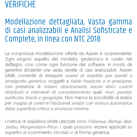
VERIFICHE
Modellazione dettagliata, Vasta gamma
di casi analizzabili e Analisi Sofisticate e
Complete, in linea con NTC 2018
La scrupolosa modellazione offerta da Aspen è sorprendente.
Ogni singolo aspetto del modello geotecnico è curato nel
dettaglio, così come ogni funzione del software, in modo da
garantire all’utente una vasta varietà di casi analizzabili. Aspen
infatti consente di eseguire
analisi di stabilità per pendii a
stratigrafia generica
, soggetti a
falde freatiche o in pressione
,
con presenza di
rinterri
,
sbancamenti
,
bacini idrici
,
carichi
distribuiti e interventi di consolidamento
quali
muri
,
paratie
,
palificate
,
tiranti e geogriglie
. Non manca la possibilità di analisi
per
maglia di centri
e l'esclusiva
analisi con ricerca automatica
della superficie critica a sicurezza minima
.
I metodi di equilibrio limite utilizzati sono
Fellenius, Bishop, Bell,
Janbu, Morgenstern-Price
, i quali possono essere applicati su
superfici di scorrimento circolari o di forma generica.