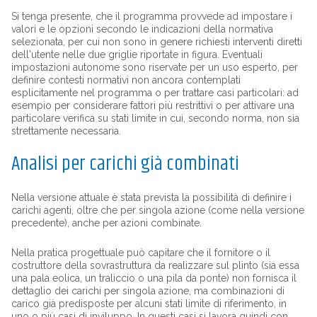
Si tenga presente, che il programma provvede ad impostare i
valori e le opzioni secondo le indicazioni della normativa
selezionata, per cui non sono in genere richiesti interventi diretti
dell'utente nelle due griglie riportate in figura. Eventuali
impostazioni autonome sono riservate per un uso esperto, per
definire contesti normativi non ancora contemplati
esplicitamente nel programma o per trattare casi particolari: ad
esempio per considerare fattori più restrittivi o per attivare una
particolare verifica su stati limite in cui, secondo norma, non sia
strettamente necessaria.
Analisi per carichi già combinati
Nella versione attuale è stata prevista la possibilità di definire i
carichi agenti, oltre che per singola azione (come nella versione
precedente), anche per azioni combinate.
Nella pratica progettuale può capitare che il fornitore o il
costruttore della sovrastruttura da realizzare sul plinto (sia essa
una pala eolica, un traliccio o una pila da ponte) non fornisca il
dettaglio dei carichi per singola azione, ma combinazioni di
carico già predisposte per alcuni stati limite di riferimento, in
uno o più casi di inviluppo. In questi casi si lavora quindi con