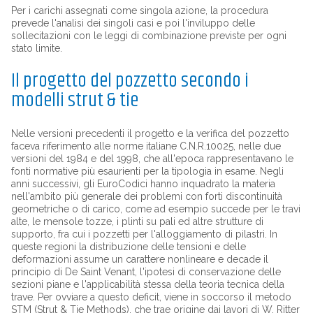
Per i carichi assegnati come singola azione, la procedura
prevede l'analisi dei singoli casi e poi l'inviluppo delle
sollecitazioni con le leggi di combinazione previste per ogni
stato limite.
Il progetto del pozzetto secondo i
modelli strut & tie
Nelle versioni precedenti il progetto e la verifica del pozzetto
faceva riferimento alle norme italiane C.N.R.10025, nelle due
versioni del 1984 e del 1998, che all'epoca rappresentavano le
fonti normative più esaurienti per la tipologia in esame. Negli
anni successivi, gli EuroCodici hanno inquadrato la materia
nell'ambito più generale dei problemi con forti discontinuità
geometriche o di carico, come ad esempio succede per le travi
alte, le mensole tozze, i plinti su pali ed altre strutture di
supporto, fra cui i pozzetti per l'alloggiamento di pilastri. In
queste regioni la distribuzione delle tensioni e delle
deformazioni assume un carattere nonlineare e decade il
principio di De Saint Venant, l'ipotesi di conservazione delle
sezioni piane e l'applicabilità stessa della teoria tecnica della
trave. Per ovviare a questo deficit, viene in soccorso il metodo
STM (Strut & Tie Methods), che trae origine dai lavori di W. Ritter