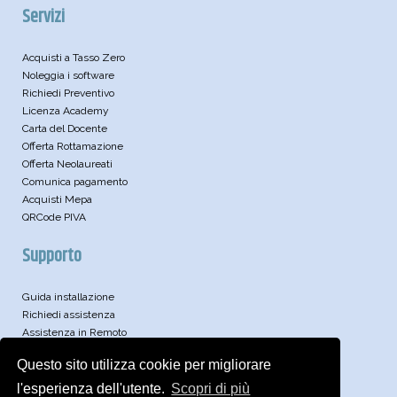
Servizi
Acquisti a Tasso Zero
Noleggia i software
Richiedi Preventivo
Licenza Academy
Carta del Docente
Offerta Rottamazione
Offerta Neolaureati
Comunica pagamento
Acquisti Mepa
QRCode PIVA
Supporto
Guida installazione
Richiedi assistenza
Assistenza in Remoto
Leggi le FAQ
Questo sito utilizza cookie per migliorare
Video
Articoli Tecnici
l'esperienza dell'utente.
Scopri di più