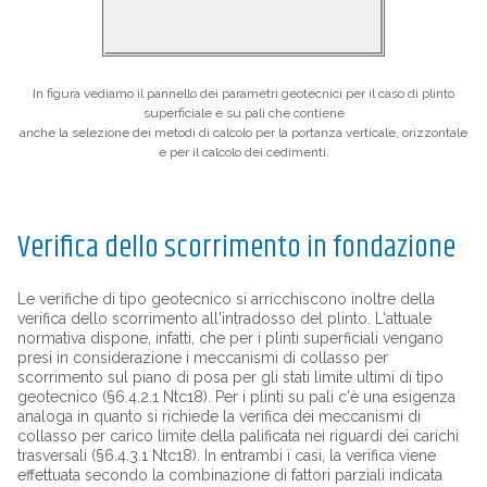
In figura vediamo il pannello dei parametri geotecnici per il caso di plinto
superficiale e su pali che contiene
anche la selezione dei metodi di calcolo per la portanza verticale, orizzontale
e per il calcolo dei cedimenti.
Verifica dello scorrimento in fondazione
Le verifiche di tipo geotecnico si arricchiscono inoltre della
verifica dello scorrimento all'intradosso del plinto. L'attuale
normativa dispone, infatti, che per i plinti superficiali vengano
presi in considerazione i meccanismi di collasso per
scorrimento sul piano di posa per gli stati limite ultimi di tipo
geotecnico (§6.4.2.1 Ntc18). Per i plinti su pali c'è una esigenza
analoga in quanto si richiede la verifica dei meccanismi di
collasso per carico limite della palificata nei riguardi dei carichi
trasversali (§6.4.3.1 Ntc18). In entrambi i casi, la verifica viene
effettuata secondo la combinazione di fattori parziali indicata