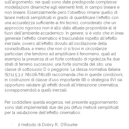
sull'argomento, nei quali sono state predisposte complesse
modellazioni dinamiche agli elementi finiti, in campo lineare e
non lineare. Essenzialmente però l'obiettivo rimane quello di
tarare metodi semplificati in grado di quantificare l'effetto con
una accuratezza sufficiente ai fini tecnici, considerato che un
approccio rigoroso non è allo stato attuale proponibile al di
fuori dell'ambiente accademico. In genere, si è visto che in linea
generale l'effetto cinematico è trascurabile rispetto all'effetto
inerziale, ovvero all'effetto dovuto all'oscillazione della
sovrastruttura, a meno che non ci si trovi in circostanze
particolari che tendono ad amplificare il fenomeno, quali ad
esempio la presenza di un forte contrasto di rigidezza fra due
strati di terreno successivi, una forte sismicità del sito, una
classe di sottosuolo D o peggiore. La stessa normativa italiana
(§7.11.5.3.2 .Ntc08/Ntc18) raccomanda che in queste condizioni,
in costruzioni di classe d'uso importante (III) o strategica (IV) sia
opportuno valutare gli effetti dovuti all'interazione cinematica,
sovrapponendoli a quelli inerziali.
Per soddisfare questa esigenza, nel presente aggiornamento
sono stati implementati due dei più diffusi metodi semplificati
per la valutazione dell'effetto cinematico:
il metodo di Dobry R., O’Rourke
·