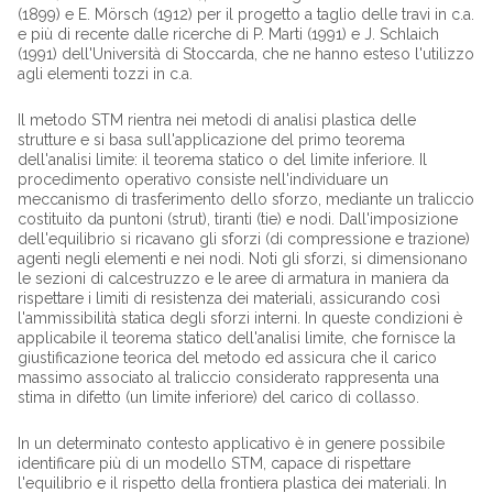
(1899) e E. Mörsch (1912) per il progetto a taglio delle travi in c.a.
e più di recente dalle ricerche di P. Marti (1991) e J. Schlaich
(1991) dell'Università di Stoccarda, che ne hanno esteso l'utilizzo
agli elementi tozzi in c.a.
Il metodo STM rientra nei metodi di analisi plastica delle
strutture e si basa sull'applicazione del primo teorema
dell'analisi limite: il teorema statico o del limite inferiore. Il
procedimento operativo consiste nell'individuare un
meccanismo di trasferimento dello sforzo, mediante un traliccio
costituito da puntoni (strut), tiranti (tie) e nodi. Dall'imposizione
dell'equilibrio si ricavano gli sforzi (di compressione e trazione)
agenti negli elementi e nei nodi. Noti gli sforzi, si dimensionano
le sezioni di calcestruzzo e le aree di armatura in maniera da
rispettare i limiti di resistenza dei materiali, assicurando così
l'ammissibilità statica degli sforzi interni. In queste condizioni è
applicabile il teorema statico dell'analisi limite, che fornisce la
giustificazione teorica del metodo ed assicura che il carico
massimo associato al traliccio considerato rappresenta una
stima in difetto (un limite inferiore) del carico di collasso.
In un determinato contesto applicativo è in genere possibile
identificare più di un modello STM, capace di rispettare
l'equilibrio e il rispetto della frontiera plastica dei materiali. In