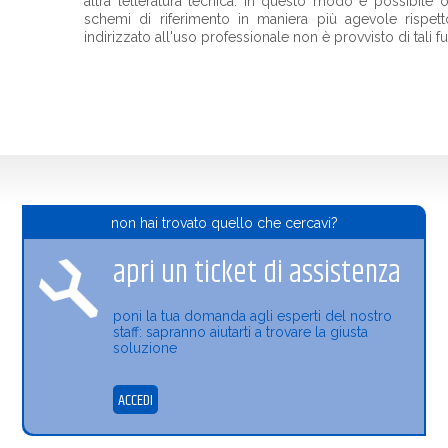
altra letteratura tecnica. In questo modo è possibile 
schemi di riferimento in maniera più agevole rispe
indirizzato all'uso professionale non è provvisto di tali f
non hai trovato quello che cercavi?
apri un ticket di assistenza
poni la tua domanda agli esperti del nostro
staff: sapranno aiutarti a trovare la giusta
soluzione
ACCEDI