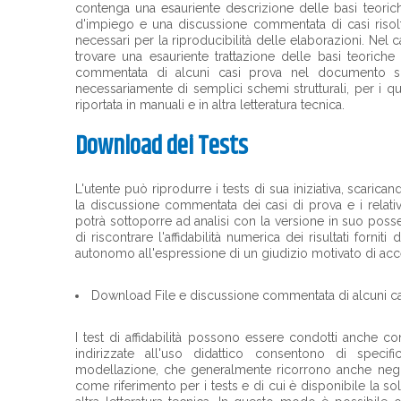
contenga una esauriente descrizione delle basi teorich
d'impiego e una discussione commentata di casi risolti, 
necessari per la riproducibilità delle elaborazioni. Nel
trovare una esauriente trattazione delle basi teoric
commentata di alcuni casi prova nel documento sca
necessariamente di semplici schemi strutturali, per i qu
riportata in manuali e in altra letteratura tecnica.
Download dei Tests
L'utente può riprodurre i tests di sua iniziativa, scarica
la discussione commentata dei casi di prova e i relativ
potrà sottoporre ad analisi con la versione in suo poss
di riscontrare l'affidabilità numerica dei risultati for
autonomo all'espressione di un giudizio motivato di accetta
Download File e discussione commentata di alcuni ca
I test di affidabilità possono essere condotti anche c
indirizzate all'uso didattico consentono di specifi
modellazione, che generalmente ricorrono anche negli sc
come riferimento per i tests e di cui è disponibile la s