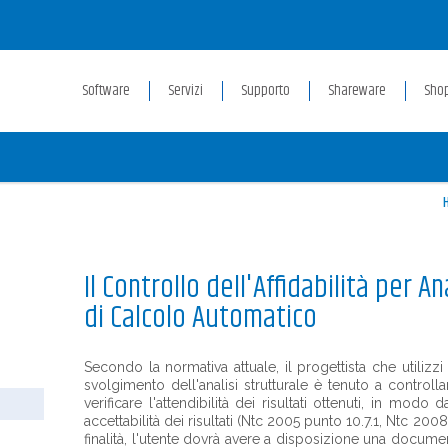
Software
Servizi
Supporto
Shareware
Sho
Il Controllo dell'Affidabilità per A
di Calcolo Automatico
Secondo la normativa attuale, il progettista che utiliz
svolgimento dell'analisi strutturale è tenuto a controllar
verificare l'attendibilità dei risultati ottenuti, in mod
accettabilità dei risultati (Ntc 2005 punto 10.7.1, Ntc 20
finalità, l'utente dovrà avere a disposizione una docu