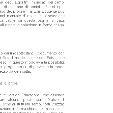
e, degli algoritmi impiegati, dei campi
di cui siano disponibili i file di input
 caso del programma Edisis, l'utente può
he nel manuale d'uso e una discussione
ricabile da questa pagina. Si tratta
ali è nota la soluzione in forma chiusa,
ndo dai link sottostanti il documento con
i files di modellazione con Edisis, che
esso. In questo modo avrà la possibilità
niti dal programma e di pervenire in modo
bilità dei risultati.
si di prova
on le versioni Educational, che essendo
care alcune ipotesi semplificative di
hemi stutturali semplificati utilizzati
oluzione in forma chiusa nei manuali o in