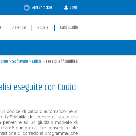
Apri un ticket
Login
p
Azienda
Notizie
Casi Studio
Home
>
Software
>
Edisis
>
Test di affidabilità
nalisi eseguite con Codici
zi un codice di calcolo automatico nello
e l'affidabilità del codice utilizzato e a
o da pervenire ad un giudizio motivato di
08 e 2018 punto 10.2). Per conseguire tale
mentazione di corredo al programma, che