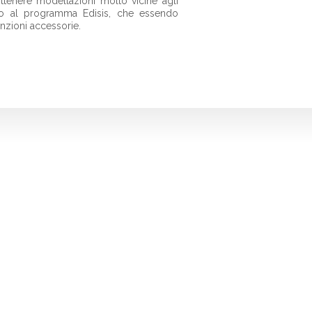
ottenere modellazioni molto vicine agli
tto al programma Edisis, che essendo
unzioni accessorie.