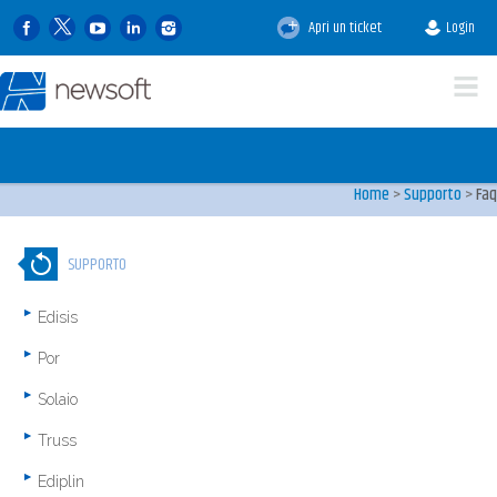
Apri un ticket
Login
Faq
Le domande degli utenti e
Newsoft
Home
>
Supporto
>
Faq
SUPPORTO
Edisis
Por
Solaio
Truss
Ediplin