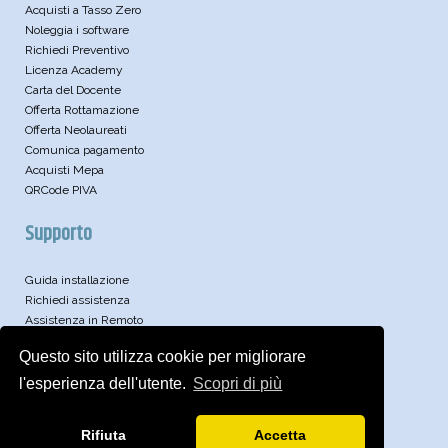
Acquisti a Tasso Zero
Noleggia i software
Richiedi Preventivo
Licenza Academy
Carta del Docente
Offerta Rottamazione
Offerta Neolaureati
Comunica pagamento
Acquisti Mepa
QRCode PIVA
Supporto
Guida installazione
Richiedi assistenza
Assistenza in Remoto
Leggi le FAQ
Questo sito utilizza cookie per migliorare
Video
Articoli Tecnici
l'esperienza dell'utente.
Scopri di più
Approfondimenti
Brochure
Rifiuta
Accetta
Archivio News