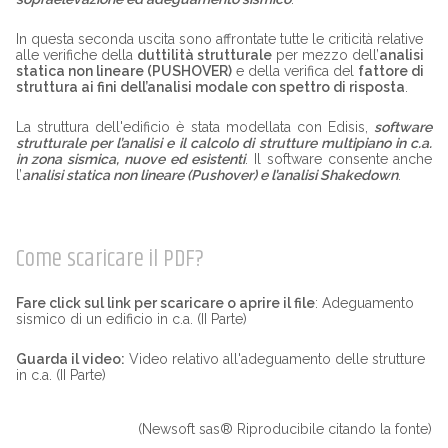
In questa seconda uscita sono affrontate tutte le criticità relative
alle verifiche della
duttilità strutturale
per mezzo dell’
analisi
statica non lineare (PUSHOVER)
e della verifica del
fattore di
struttura ai fini dell’analisi modale con spettro di risposta
.
La struttura dell'edificio è stata modellata con Edisis,
software
strutturale per l’analisi e il calcolo di strutture multipiano in c.a.
in zona sismica, nuove ed esistenti
. Il software consente anche
l’
analisi statica non lineare (Pushover) e l’analisi Shakedown
.
Come scaricare il
PDF
?
Fare click sul link per scaricare o aprire il file
:
Adeguamento
sismico di un edificio in c.a. (II Parte)
Guarda il video:
Video relativo all'adeguamento delle strutture
in c.a. (II Parte)
(Newsoft sas® Riproducibile citando la fonte)