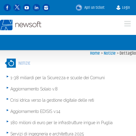
Apri un ticket
Login
Home
>
Notizie
>
Dettaglio
NOTIZIE
1-38 miliardi per la Sicurezza e scuole dei Comuni
Aggiornamento Solaio v.8
Crisi idrica verso la gestione digitale delle reti
Aggiornamento EDISIS v.14
180 milioni di euro per le infrastrutture irrigue in Puglia
Servizi di ingegneria e architettura 2025