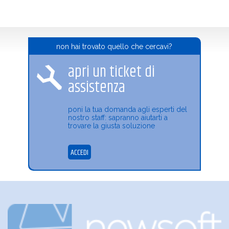
non hai trovato quello che cercavi?
apri un ticket di
assistenza
poni la tua domanda agli esperti del
nostro staff: sapranno aiutarti a
trovare la giusta soluzione
ACCEDI