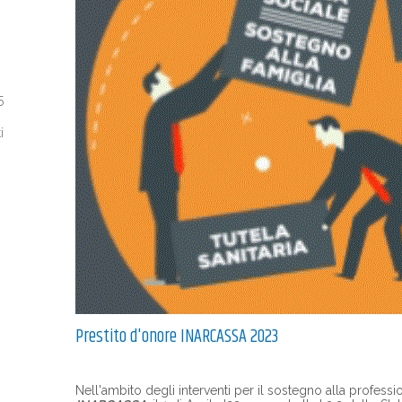
5
i
Prestito d'onore INARCASSA 2023
Nell'ambito degli interventi per il sostegno alla professio