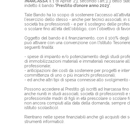
INARCASSA
, il 1 di Aprile '23, secondo l'art.3.3 dello Sta
indetto il bando "
Prestito d'onore anno 2023
".
Tale Bando ha lo scopo di sostenere l'accesso all'attività 
l'esercizio dello stesso - anche per tecnici associati, in 
società tra professionisti - e per il sostegno delle profes
o scolare fino all'età dell'obbligo, con l'obiettivo di favo
Oggetto del bando è il finanziamento, con il 100% degli in
può attivare con una convenzione con l'Istituto Tesorier
seguenti finalità:
- spese di impianto e/o potenziamento degli studi profes
di immobilizzazioni materiali e immateriali necessarie all
professionale;
- anticipazioni dei costi da sostenere per progetti e interv
committenza di uno o più incarichi professionali;
- ed anche altri tipi di spesa connesse allo svolgimento de
Possono accedere al Prestito gli iscritti ad Inarcassa fin
anche riuniti in studi associati, società di professionisti e 
professioniste madri di figli in età prescolare o scolare fi
non ancora compiuti alla data della domanda, sempre che
istituto scolastico).
Rientrano nelle spese finanziabili anche gli acquisti dei
strumenti informatici).