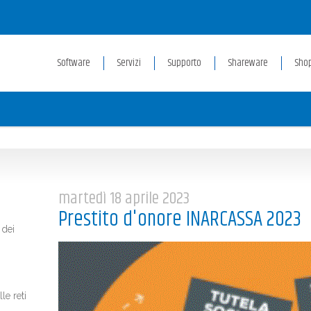
Software
Servizi
Supporto
Shareware
Sho
martedì 18 aprile 2023
Prestito d'onore INARCASSA 2023
 dei
le reti