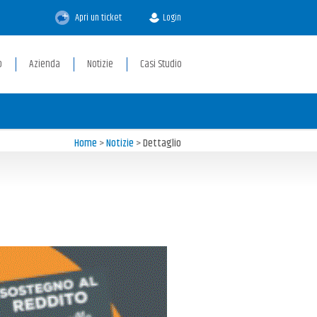
Apri un ticket
Login
p
Azienda
Notizie
Casi Studio
Home
>
Notizie
>
Dettaglio