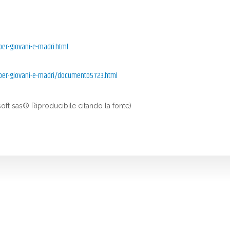
per-giovani-e-madri.html
e-per-giovani-e-madri/documento5723.html
oft sas® Riproducibile citando la fonte)