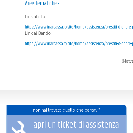
Aree tematiche -
Link al sito:
https://www.inarcassa.it/site/home/assistenza/prestiti-d-onore-
Link al Bando:
https://www.inarcassa.it/site/home/assistenza/prestiti-d-onor
(News
non hai trovato quello che cercavi?
apri un ticket di assistenza