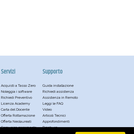
Servizi
Supporto
Acquisti a Tasso Zero
Guida installazione
Noleggia i software
Richiedi assistenza
Richiedi Preventivo
Assistenza in Remoto
Licenza Academy
Leggi le FAQ
Carta del Docente
Video
Offerta Rottamazione
Articoli Tecnici
Offerta Neolaureati
Approfondimenti
Comunica pagamento
Brochure
Acquisti Mepa
Archivio News