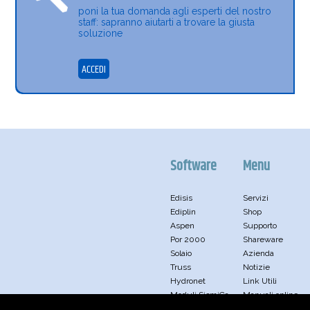
poni la tua domanda agli esperti del nostro
staff: sapranno aiutarti a trovare la giusta
soluzione
ACCEDI
Software
Menu
Edisis
Servizi
Ediplin
Shop
Aspen
Supporto
Por 2000
Shareware
Solaio
Azienda
Truss
Notizie
Hydronet
Link Utili
Moduli SismiCa
Manuali online
Moduli RsAbr
Privacy