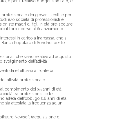
tuto, e per il relativo budget stanziato, è
professionale dei giovani iscritti e per
studi e/o società di professionisti e
sioniste madri di figli in età pre-scolare
rire il loro ricorso al finanziamento.
teressi in carico a Inarcassa, che si
e Banca Popolare di Sondrio, per le
sionali che siano relative ad acquisto
o svolgimento dell’attività
enti da effettuarsi a fronte di
ll’attività professionale.
o al compimento dei 35 anni di età,
società tra professionisti e le
no all’età dell’obbligo (16 anni di età
 sia attestata la frequenza ad un
 software Newsoft (acquisizione di