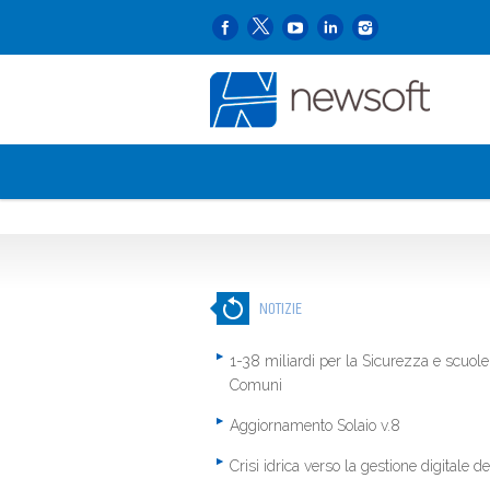
NOTIZIE
1-38 miliardi per la Sicurezza e scuole
Comuni
Aggiornamento Solaio v.8
Crisi idrica verso la gestione digitale del