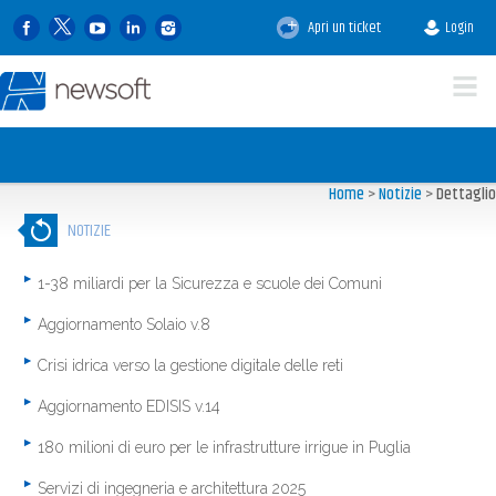
Apri un ticket
Login
Home
>
Notizie
>
Dettaglio
NOTIZIE
1-38 miliardi per la Sicurezza e scuole dei Comuni
Aggiornamento Solaio v.8
Crisi idrica verso la gestione digitale delle reti
Aggiornamento EDISIS v.14
180 milioni di euro per le infrastrutture irrigue in Puglia
Servizi di ingegneria e architettura 2025