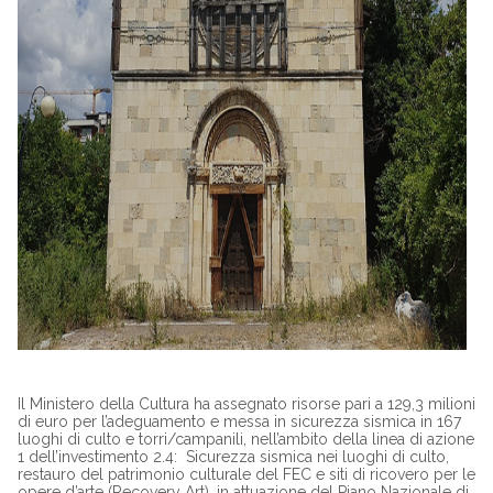
Il Ministero della Cultura ha assegnato risorse pari a 129,3 milioni
di euro per l’adeguamento e messa in sicurezza sismica in 167
luoghi di culto e torri/campanili, nell’ambito della linea di azione
1 dell’investimento 2.4: Sicurezza sismica nei luoghi di culto,
restauro del patrimonio culturale del FEC e siti di ricovero per le
opere d’arte (Recovery Art), in attuazione del Piano Nazionale di