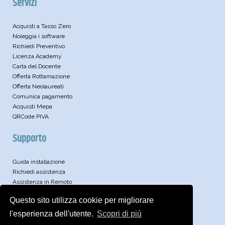
Servizi
Acquisti a Tasso Zero
Noleggia i software
Richiedi Preventivo
Licenza Academy
Carta del Docente
Offerta Rottamazione
Offerta Neolaureati
Comunica pagamento
Acquisti Mepa
QRCode PIVA
Supporto
Guida installazione
Richiedi assistenza
Assistenza in Remoto
Leggi le FAQ
Questo sito utilizza cookie per migliorare
Video
Articoli Tecnici
l'esperienza dell'utente.
Scopri di più
Approfondimenti