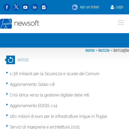
Apri un ticket
Login
Home
>
Notizie
>
Dettaglio
NOTIZIE
1-38 miliardi per la Sicurezza e scuole dei Comuni
Aggiornamento Solaio v.8
Crisi idrica verso la gestione digitale delle reti
Aggiornamento EDISIS v.14
180 milioni di euro per le infrastrutture irrigue in Puglia
Servizi di ingegneria e architettura 2025