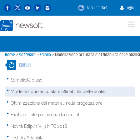
Apri un ticket
Login
Home
>
Software
>
Ediplin
>
Modellazione accurata e affidabilità delle analisi
EDIPLIN
Semplicità d'uso
Modellazione accurata e affidabilità delle analisi
Ottimizzazione dei materiali nella progettazione
Facilità di interpretazione dei risultati
Novità Ediplin V. 3 NTC 2018
Test di affidabilità