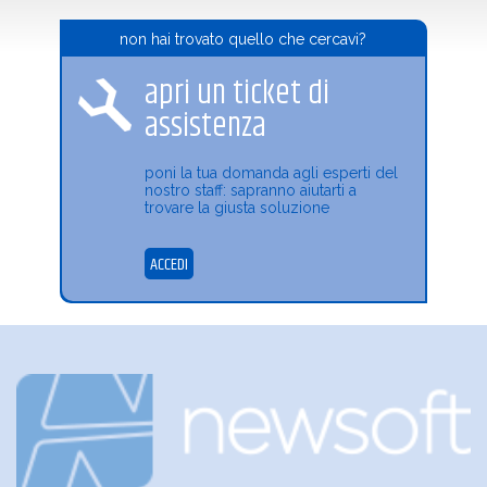
non hai trovato quello che cercavi?
apri un ticket di
assistenza
poni la tua domanda agli esperti del
nostro staff: sapranno aiutarti a
trovare la giusta soluzione
ACCEDI