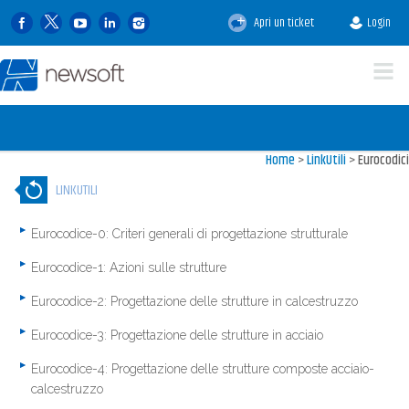
Apri un ticket
Login
Home
>
LinkUtili
>
Eurocodici
LINKUTILI
Eurocodice-0: Criteri generali di progettazione strutturale
Eurocodice-1: Azioni sulle strutture
Eurocodice-2: Progettazione delle strutture in calcestruzzo
Eurocodice-3: Progettazione delle strutture in acciaio
Eurocodice-4: Progettazione delle strutture composte acciaio-
calcestruzzo