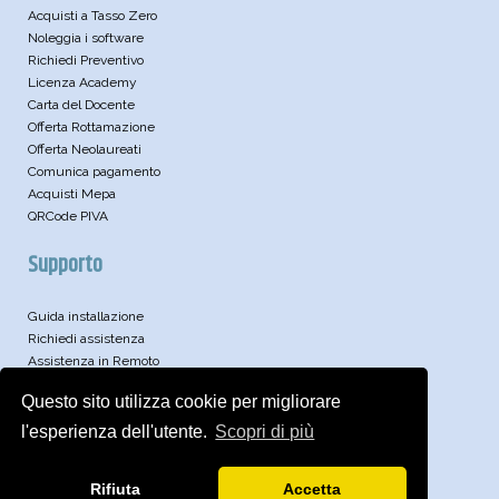
Acquisti a Tasso Zero
Noleggia i software
Richiedi Preventivo
Licenza Academy
Carta del Docente
Offerta Rottamazione
Offerta Neolaureati
Comunica pagamento
Acquisti Mepa
QRCode PIVA
Supporto
Guida installazione
Richiedi assistenza
Assistenza in Remoto
Leggi le FAQ
Questo sito utilizza cookie per migliorare
Video
Articoli Tecnici
l'esperienza dell'utente.
Scopri di più
Approfondimenti
Brochure
Rifiuta
Accetta
Archivio News