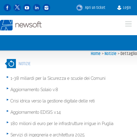
Apri un ticket
Login
Home
>
Notizie
>
Dettaglio
NOTIZIE
1-38 miliardi per la Sicurezza e scuole dei Comuni
Aggiornamento Solaio v.8
Crisi idrica verso la gestione digitale delle reti
Aggiornamento EDISIS v.14
180 milioni di euro per le infrastrutture irrigue in Puglia
Servizi di ingegneria e architettura 2025