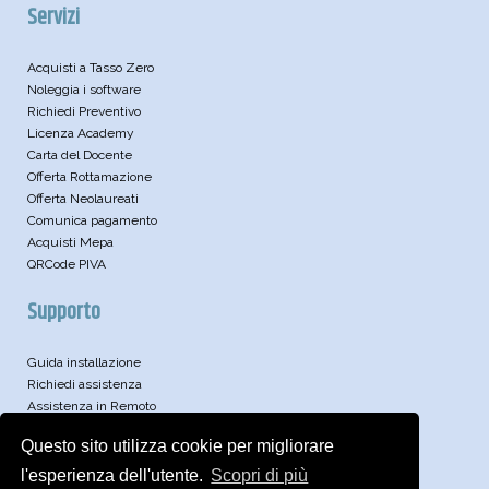
Servizi
Acquisti a Tasso Zero
Noleggia i software
Richiedi Preventivo
Licenza Academy
Carta del Docente
Offerta Rottamazione
Offerta Neolaureati
Comunica pagamento
Acquisti Mepa
QRCode PIVA
Supporto
Guida installazione
Richiedi assistenza
Assistenza in Remoto
Leggi le FAQ
Questo sito utilizza cookie per migliorare
Video
Articoli Tecnici
l'esperienza dell'utente.
Scopri di più