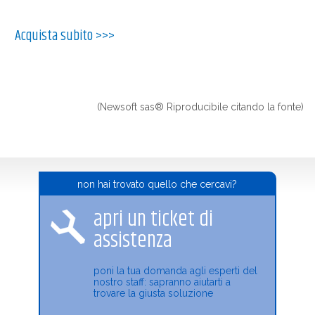
Acquista subito
>>>
(Newsoft sas® Riproducibile citando la fonte)
non hai trovato quello che cercavi?
apri un ticket di
assistenza
poni la tua domanda agli esperti del
nostro staff: sapranno aiutarti a
trovare la giusta soluzione