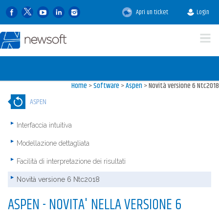
Apri un ticket
Login
Home
>
Software
>
Aspen
>
Novità versione 6 Ntc2018
ASPEN
Interfaccia intuitiva
Modellazione dettagliata
Facilità di interpretazione dei risultati
Novità versione 6 Ntc2018
ASPEN - NOVITA' NELLA VERSIONE 6