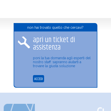
non hai trovato quello che cercavi?
apri un ticket di
assistenza
poni la tua domanda agli esperti del
nostro staff: sapranno aiutarti a
trovare la giusta soluzione
ACCEDI