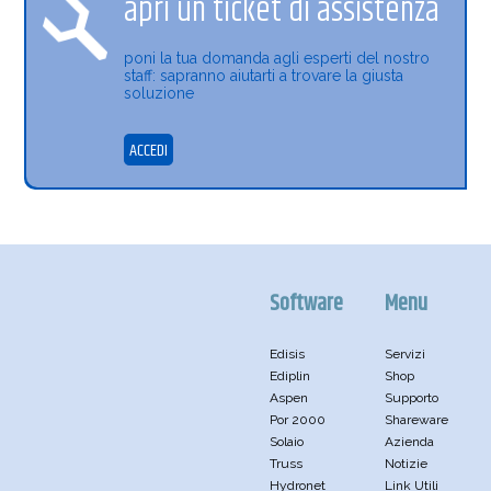
apri un ticket di assistenza
poni la tua domanda agli esperti del nostro
staff: sapranno aiutarti a trovare la giusta
soluzione
ACCEDI
Software
Menu
Edisis
Servizi
Ediplin
Shop
Aspen
Supporto
Por 2000
Shareware
Solaio
Azienda
Truss
Notizie
Hydronet
Link Utili