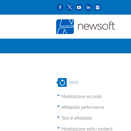
EDISIS
Modellazione accurata
Affidabilità performance
Test di affidabilità
Modellazione edifici esistenti