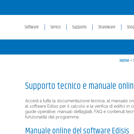
Software
Servizi
Supporto
Shareware
Sho
Home
>
Supporto tecnico e manuale onlin
Accedi a tutta la documentazione tecnica, al manuale onl
al software Edisis per il calcolo e la verifica di edifici 
guide operative, manuali dettagliati, FAQ e contenuti tecn
funzionalità del programma.
Manuale online del software Edisis