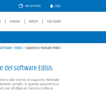
Apri un ticket
Login
p
Azienda
Notizie
Casi Studio
Software
>
Edisis
>
Supporto e Manuale Online
e del software Edisis
ine e alle risorse di supporto dedicate
in cemento armato. In questa sezione trovi
ici per sfruttare al massimo tutte le