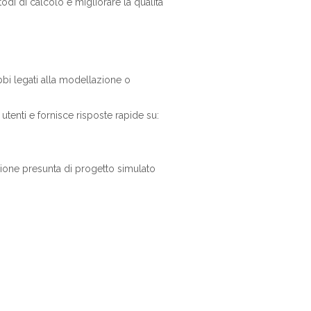
di di calcolo e migliorare la qualità
i legati alla modellazione o
tenti e fornisce risposte rapide su:
zione presunta di progetto simulato