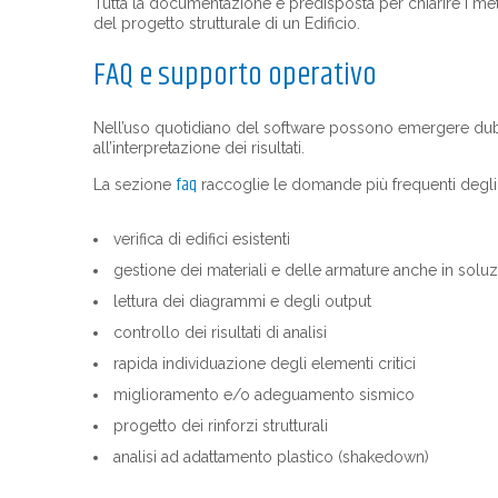
Tutta la documentazione è predisposta per chiarire i meto
del progetto strutturale di un Edificio.
FAQ e supporto operativo
Nell’uso quotidiano del software possono emergere dubb
all’interpretazione dei risultati.
faq
La sezione
raccoglie le domande più frequenti degli u
verifica di edifici esistenti
gestione dei materiali e delle armature anche in solu
lettura dei diagrammi e degli output
controllo dei risultati di analisi
rapida individuazione degli elementi critici
miglioramento e/o adeguamento sismico
progetto dei rinforzi strutturali
analisi ad adattamento plastico (shakedown)