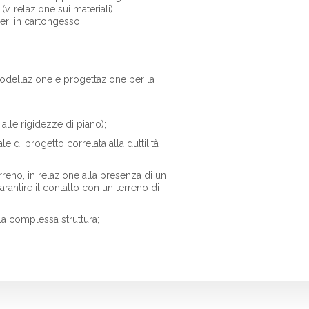
v. relazione sui materiali).
eri in cartongesso.
i modellazione e progettazione per la
 alle rigidezze di piano);
e di progetto correlata alla duttilità
rreno, in relazione alla presenza di un
rantire il contatto con un terreno di
 la complessa struttura;