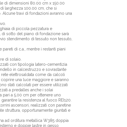
ale di dimensioni 80.00 cm x 150.00
 di larghezza 100.00 cm, che si
. Alcune travi di fondazioni avranno una
avo.
 ghiaia di piccola pezzatura e
l di sotto del piano di fondazione sarà
vio stendimento di tessuto non tessuto,
pareti di c.a., mentre i restanti piani
e di solaio.
zzati con tipologia latero-cementizia
 fondello in calcestruzzo e sovrastante
 rete elettrosaldata come da calcoli
r coprire una luce maggiore e saranno
no stati calcolati per essere utilizzati
ati a predalles anche i solai
ta pari a 5,00 cm per ottenere uno
garantire la resistenza al fuoco REI120.
orrini ascensori, realizzati con paretine
nte struttura, opportunamente giuntati e
ma ad orditura metallica W385 doppia
esterno e doppie lastre in gesso