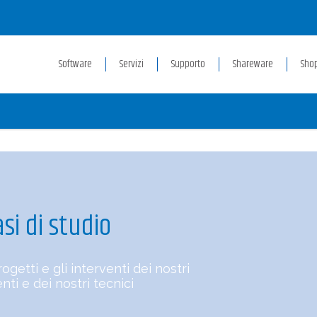
Software
Servizi
Supporto
Shareware
Sho
asi di studio
rogetti e gli interventi dei nostri
enti e dei nostri tecnici