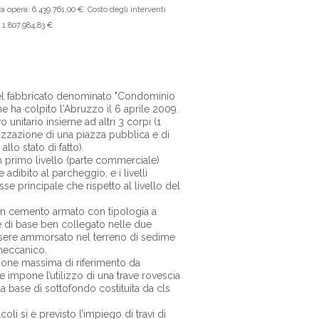
ra opera: 6.439.761,00 €. Costo degli interventi
: 1.807.984,83 €
 del fabbricato denominato "Condominio
 ha colpito l'Abruzzo il 6 aprile 2009.
vo unitario insieme ad altri 3 corpi (1
alizzazione di una piazza pubblica e di
llo stato di fatto).
Un primo livello (parte commerciale)
adibito al parcheggio, e i livelli
asse principale che rispetto al livello del
e in cemento armato con tipologia a
le di base ben collegato nelle due
 essere ammorsato nel terreno di sedime
meccanico.
nsione massima di riferimento da
 impone l’utilizzo di una trave rovescia
 base di sottofondo costituita da cls
coli si è previsto l’impiego di travi di