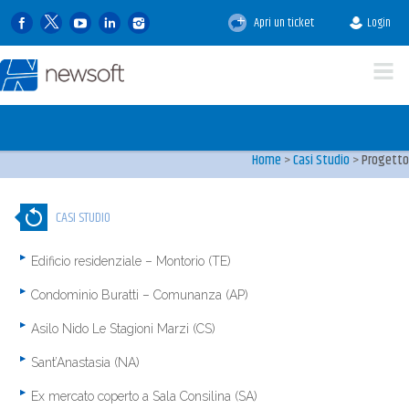
Apri un ticket
Login
Casi di studio
I progetti e gli interventi 
clienti e dei nostri tecnici
Home
>
Casi Studio
>
Progetto
CASI STUDIO
Edificio residenziale – Montorio (TE)
Condominio Buratti – Comunanza (AP)
Asilo Nido Le Stagioni Marzi (CS)
Sant’Anastasia (NA)
Ex mercato coperto a Sala Consilina (SA)