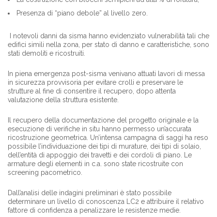
Presenza di “piano debole” al livello zero.
I notevoli danni da sisma hanno evidenziato vulnerabilità tali che
edifici simili nella zona, per stato di danno e caratteristiche, sono
stati demoliti e ricostruiti.
In piena emergenza post-sisma venivano attuati lavori di messa
in sicurezza provvisoria per evitare crolli e preservare le
strutture al fine di consentire il recupero, dopo attenta
valutazione della struttura esistente.
Il recupero della documentazione del progetto originale e la
esecuzione di verifiche in situ hanno permesso un’accurata
ricostruzione geometrica. Un’intensa campagna di saggi ha reso
possibile l’individuazione dei tipi di murature, dei tipi di solaio,
dell’entità di appoggio dei travetti e dei cordoli di piano. Le
armature degli elementi in c.a. sono state ricostruite con
screening pacometrico.
Dall’analisi delle indagini preliminari è stato possibile
determinare un livello di conoscenza LC2 e attribuire il relativo
fattore di confidenza a penalizzare le resistenze medie.