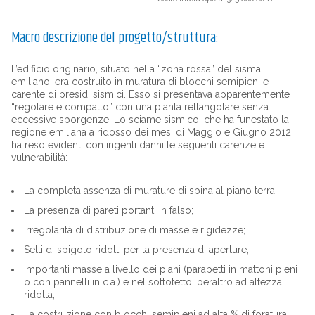
Macro descrizione del progetto/struttura:
L’edificio originario, situato nella “zona rossa” del sisma
emiliano, era costruito in muratura di blocchi semipieni e
carente di presidi sismici. Esso si presentava apparentemente
“regolare e compatto” con una pianta rettangolare senza
eccessive sporgenze. Lo sciame sismico, che ha funestato la
regione emiliana a ridosso dei mesi di Maggio e Giugno 2012,
ha reso evidenti con ingenti danni le seguenti carenze e
vulnerabilità:
La completa assenza di murature di spina al piano terra;
La presenza di pareti portanti in falso;
Irregolarità di distribuzione di masse e rigidezze;
Setti di spigolo ridotti per la presenza di aperture;
Importanti masse a livello dei piani (parapetti in mattoni pieni
o con pannelli in c.a.) e nel sottotetto, peraltro ad altezza
ridotta;
La costruzione con blocchi semipieni ad alta % di foratura;