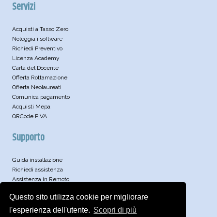
Servizi
Acquisti a Tasso Zero
Noleggia i software
Richiedi Preventivo
Licenza Academy
Carta del Docente
Offerta Rottamazione
Offerta Neolaureati
Comunica pagamento
Acquisti Mepa
QRCode PIVA
Supporto
Guida installazione
Richiedi assistenza
Assistenza in Remoto
Leggi le FAQ
Questo sito utilizza cookie per migliorare
Video
Articoli Tecnici
l'esperienza dell'utente.
Scopri di più