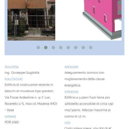
PROGETTISTA
INTERVENTO
Ing. Giuseppe Gugliotta
Adeguamento sismico con
REALIZZAZIONE
miglioramento della classe
Edificio di costruzione recente in
energetica.
blocchi di muratura tipo poroton,
DIMENSIONI
Via Fosse Ardeatine n. 5-7, Loc.
Edificio a 3 piani fuori terra più
Rovereto s/S, Novi di Modena (MO)
sottotetto accessibile di circa 150
- Italia
mq/piano, Altezza massima al
SOFTWARE
colmo di 12 m.
POR 2000
COSTI
Costo intera opera: 325.000,00 €.