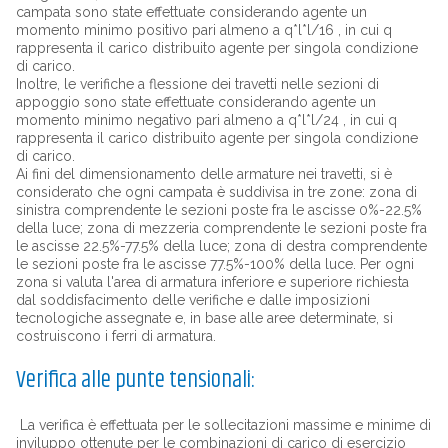
campata sono state effettuate considerando agente un
momento minimo positivo pari almeno a q*l*l/16 , in cui q
rappresenta il carico distribuito agente per singola condizione
di carico.
Inoltre, le verifiche a flessione dei travetti nelle sezioni di
appoggio sono state effettuate considerando agente un
momento minimo negativo pari almeno a q*l*l/24 , in cui q
rappresenta il carico distribuito agente per singola condizione
di carico.
Ai fini del dimensionamento delle armature nei travetti, si è
considerato che ogni campata è suddivisa in tre zone: zona di
sinistra comprendente le sezioni poste fra le ascisse 0%-22.5%
della luce; zona di mezzeria comprendente le sezioni poste fra
le ascisse 22.5%-77.5% della luce; zona di destra comprendente
le sezioni poste fra le ascisse 77.5%-100% della luce. Per ogni
zona si valuta l'area di armatura inferiore e superiore richiesta
dal soddisfacimento delle verifiche e dalle imposizioni
tecnologiche assegnate e, in base alle aree determinate, si
costruiscono i ferri di armatura.
Verifica alle punte tensionali:
La verifica è effettuata per le sollecitazioni massime e minime di
inviluppo ottenute per le combinazioni di carico di esercizio