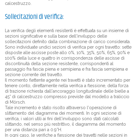
calcestruzzo.
Sollecitazioni di verifica:
La verifica degli elementi resistenti è effettuata su un insieme di
sezioni significative e sulla base dell'inviluppo delle
sollecitazioni definito dalla combinazione di carico considerata.
Sono individuate undici sezioni di verifica per ogni travetto: sette
disposte alle ascisse poste allo 0%, 10%, 35%, 50%, 65%, 90% e
100% della luce e quattro in corrispondenza delle ascisse di
discontinuità della sezione resistente, corrispondenti al
passaggio fra fascia piena e semipiena e fra fascia semipiena e
sezione corrente del travetto.
Il momento flettente agente nei travetti è stato incrementato per
tenere conto, direttamente nella verifica a flessione, della forza
di trazione richiesta dall'ancoraggio longitudinale delle bielle a
45° di calcestruzzo compresso previste dal modello a traliccio
di Mörsch.
Tale incremento è stato risolto attraverso l'operazione di
slittamento del diagramma dei momenti. In ogni sezione di
verifica, i valori utili ai fini dell'inviluppo sono stati calcolati
slittando, nel senso più restrittivo, il diagramma del momento
per una distanza pari a 0.9*H.
In ogni caso, le verifiche a flessione dei travetti nelle sezioni in