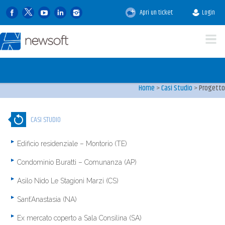
Apri un ticket
Login
Casi di studio
I progetti e gli interventi 
clienti e dei nostri tecnici
Home
>
Casi Studio
>
Progetto
CASI STUDIO
Edificio residenziale – Montorio (TE)
Condominio Buratti – Comunanza (AP)
Asilo Nido Le Stagioni Marzi (CS)
Sant’Anastasia (NA)
Ex mercato coperto a Sala Consilina (SA)