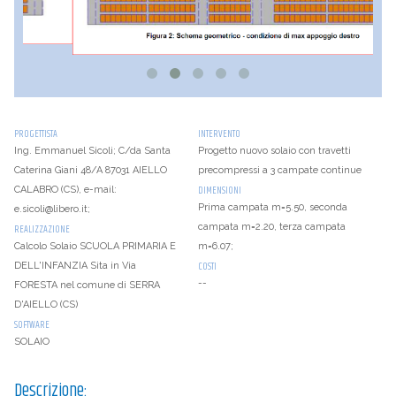
PROGETTISTA
INTERVENTO
Ing. Emmanuel Sicoli; C/da Santa
Progetto nuovo solaio con travetti
Caterina Giani 48/A 87031 AIELLO
precompressi a 3 campate continue
DIMENSIONI
CALABRO (CS), e-mail:
Prima campata m=5.50, seconda
e.sicoli@libero.it;
campata m=2.20, terza campata
REALIZZAZIONE
Calcolo Solaio SCUOLA PRIMARIA E
m=6.07;
COSTI
DELL'INFANZIA Sita in Via
--
FORESTA nel comune di SERRA
D'AIELLO (CS)
SOFTWARE
SOLAIO
Descrizione: