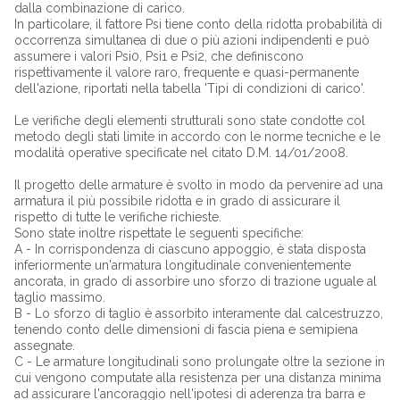
dalla combinazione di carico.
In particolare, il fattore Psi tiene conto della ridotta probabilità di
occorrenza simultanea di due o più azioni indipendenti e può
assumere i valori Psi0, Psi1 e Psi2, che definiscono
rispettivamente il valore raro, frequente e quasi-permanente
dell'azione, riportati nella tabella 'Tipi di condizioni di carico'.
Le verifiche degli elementi strutturali sono state condotte col
metodo degli stati limite in accordo con le norme tecniche e le
modalità operative specificate nel citato D.M. 14/01/2008.
Il progetto delle armature è svolto in modo da pervenire ad una
armatura il più possibile ridotta e in grado di assicurare il
rispetto di tutte le verifiche richieste.
Sono state inoltre rispettate le seguenti specifiche:
A - In corrispondenza di ciascuno appoggio, è stata disposta
inferiormente un'armatura longitudinale convenientemente
ancorata, in grado di assorbire uno sforzo di trazione uguale al
taglio massimo.
B - Lo sforzo di taglio è assorbito interamente dal calcestruzzo,
tenendo conto delle dimensioni di fascia piena e semipiena
assegnate.
C - Le armature longitudinali sono prolungate oltre la sezione in
cui vengono computate alla resistenza per una distanza minima
ad assicurare l'ancoraggio nell'ipotesi di aderenza tra barra e